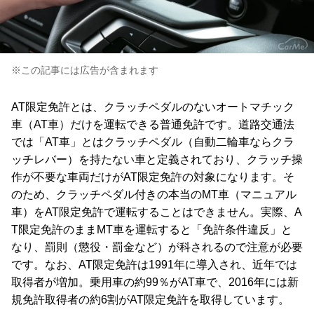
※この記事には広告が含まれます
AT限定免許とは、クラッチペダルのないオートマチック
車（AT車）だけを運転できる普通免許です。道路交通法
では「AT車」とはクラッチペダル（自動二輪車ならクラ
ッチレバー）を持たない車と定義されており、クラッチ操
作が不要な車両だけがAT限定免許の対象になります。そ
のため、クラッチペダル付きの本当のMT車（マニュアル
車）をAT限定免許で運転することはできません。実際、A
T限定免許のままMT車を運転すると「免許条件違反」と
なり、罰則（懲役・罰金など）が科されるので注意が必要
です。なお、AT限定免許は1991年に導入され、近年では
取得者が増加。乗用車の約99％がAT車で、2016年には新
規免許取得者の約6割がAT限定免許を取得しています。