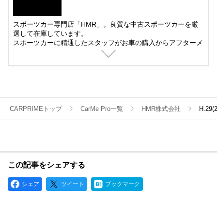
スポーツカー専門店「HMR」。良質な中古スポーツカーを厳
選して在庫しています。
スポーツカーに精通したスタッフがお車の購入からアフターメ
ンテナンス＆チューニングまでサポート。
中古車の販売では、動画を活用した車両紹介を取り入れていま
す。
遠方で車を観に来れない方でも安心して購入できるように細部
まで紹介しています。
CARPRIMEトップ
CarMe Pro一覧
HMR株式会社
H.29
この記事をシェアする
シェア
ツイート
ブックマーク