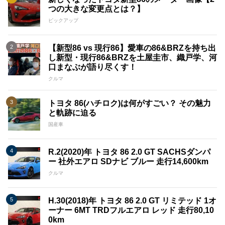
つの大きな変更点とは？】
ピックアップ
【新型86 vs 現行86】愛車の86&BRZを持ち出
し新型・現行86&BRZを土屋圭市、織戸学、河
口まなぶが語り尽くす！
クルマ
トヨタ 86(ハチロク)は何がすごい？ その魅力
と軌跡に迫る
国産車
R.2(2020)年 トヨタ 86 2.0 GT SACHSダンパ
ー 社外エアロ SDナビ ブルー 走行14,600km
クルマ
H.30(2018)年 トヨタ 86 2.0 GT リミテッド 1オ
ーナー 6MT TRDフルエアロ レッド 走行80,10
0km