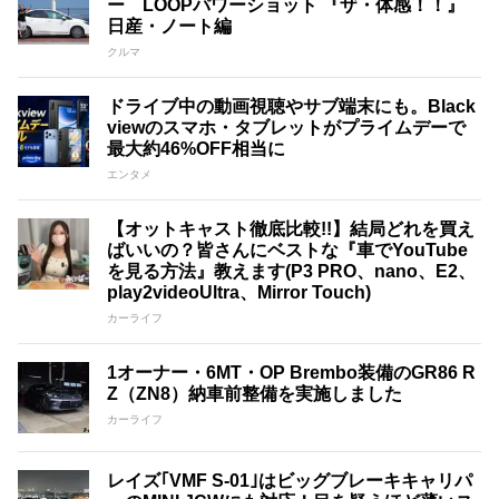
ー LOOPパワーショット 『ザ・体感！！』
日産・ノート編
クルマ
ドライブ中の動画視聴やサブ端末にも。Black
viewのスマホ・タブレットがプライムデーで
最大約46%OFF相当に
エンタメ
【オットキャスト徹底比較!!】結局どれを買え
ばいいの？皆さんにベストな『車でYouTube
を見る方法』教えます(P3 PRO、nano、E2、
play2videoUltra、Mirror Touch)
カーライフ
1オーナー・6MT・OP Brembo装備のGR86 R
Z（ZN8）納車前整備を実施しました
カーライフ
レイズ｢VMF S-01｣はビッグブレーキキャリパ