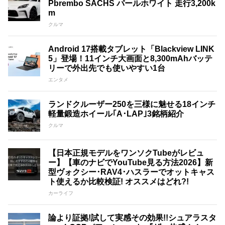
Pbrembo SACHS パールホワイト 走行3,200k
m
クルマ
Android 17搭載タブレット「Blackview LINK
5」登場！11インチ大画面と8,300mAhバッテ
リーで外出先でも使いやすい1台
エンタメ
ランドクルーザー250を三様に魅せる18インチ
軽量鍛造ホイール｢A･LAP｣3銘柄紹介
クルマ
【日本正規モデルをワンソクTubeがレビュ
ー】【車のナビでYouTube見る方法2026】新
型ヴォクシー･RAV4･ハスラーでオットキャス
ト使えるか比較検証! オススメはどれ?!
カーライフ
論より証拠!試して実感その効果!!シュアラスタ