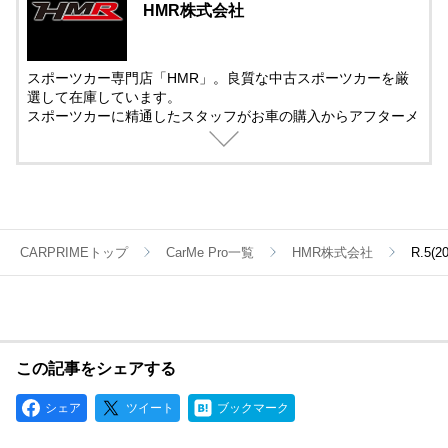
HMR株式会社
スポーツカー専門店「HMR」。良質な中古スポーツカーを厳
選して在庫しています。
スポーツカーに精通したスタッフがお車の購入からアフターメ
ンテナンス＆チューニングまでサポート。
中古車の販売では、動画を活用した車両紹介を取り入れていま
す。
遠方で車を観に来れない方でも安心して購入できるように細部
まで紹介しています。
CARPRIMEトップ
CarMe Pro一覧
HMR株式会社
R.5(
この記事をシェアする
シェア
ツイート
ブックマーク