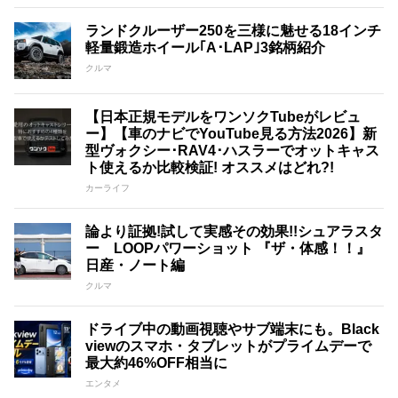
ランドクルーザー250を三様に魅せる18インチ
軽量鍛造ホイール｢A･LAP｣3銘柄紹介
クルマ
【日本正規モデルをワンソクTubeがレビュ
ー】【車のナビでYouTube見る方法2026】新
型ヴォクシー･RAV4･ハスラーでオットキャス
ト使えるか比較検証! オススメはどれ?!
カーライフ
論より証拠!試して実感その効果!!シュアラスタ
ー LOOPパワーショット 『ザ・体感！！』
日産・ノート編
クルマ
ドライブ中の動画視聴やサブ端末にも。Black
viewのスマホ・タブレットがプライムデーで
最大約46%OFF相当に
エンタメ