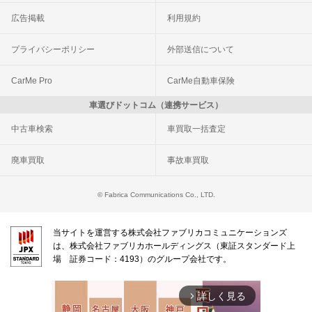
広告掲載
利用規約
プライバシーポリシー
外部送信について
CarMe Pro
CarMe自動車保険
車選びドットコム（連携サービス）
中古車検索
車買取一括査定
廃車買取
事故車買取
© Fabrica Communications Co., LTD.
当サイトを運営する株式会社ファブリカコミュニケーションズ
は、株式会社ファブリカホールディングス（東証スタンダード上
場 証券コード：4193）のグループ会社です。
詳しく見る
arrow_forward_ios