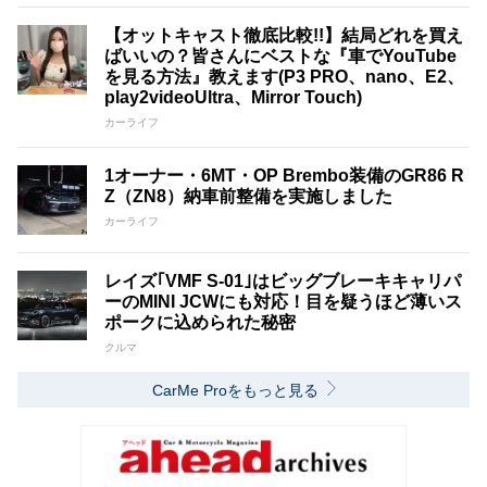
【オットキャスト徹底比較!!】結局どれを買え
ばいいの？皆さんにベストな『車でYouTube
を見る方法』教えます(P3 PRO、nano、E2、
play2videoUltra、Mirror Touch)
カーライフ
1オーナー・6MT・OP Brembo装備のGR86 R
Z（ZN8）納車前整備を実施しました
カーライフ
レイズ｢VMF S-01｣はビッグブレーキキャリパ
ーのMINI JCWにも対応！目を疑うほど薄いス
ポークに込められた秘密
クルマ
CarMe Proをもっと見る