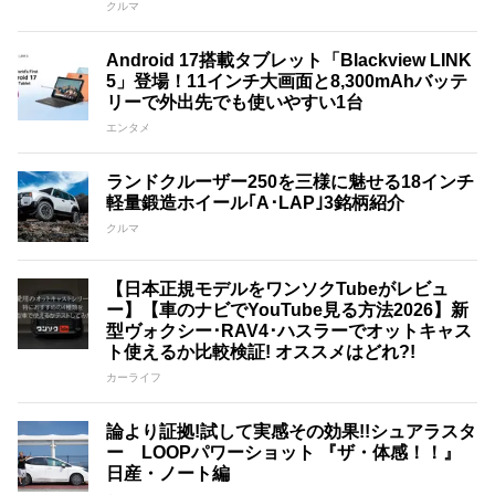
クルマ
Android 17搭載タブレット「Blackview LINK
5」登場！11インチ大画面と8,300mAhバッテ
リーで外出先でも使いやすい1台
エンタメ
ランドクルーザー250を三様に魅せる18インチ
軽量鍛造ホイール｢A･LAP｣3銘柄紹介
クルマ
【日本正規モデルをワンソクTubeがレビュ
ー】【車のナビでYouTube見る方法2026】新
型ヴォクシー･RAV4･ハスラーでオットキャス
ト使えるか比較検証! オススメはどれ?!
カーライフ
論より証拠!試して実感その効果!!シュアラスタ
ー LOOPパワーショット 『ザ・体感！！』
日産・ノート編