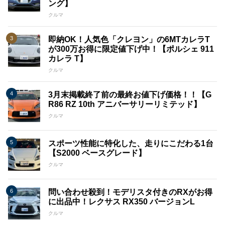
ング】
クルマ
即納OK！人気色「クレヨン」の6MTカレラT
が300万お得に限定値下げ中！【ポルシェ 911
カレラ T】
クルマ
3月末掲載終了前の最終お値下げ価格！！【G
R86 RZ 10th アニバーサリーリミテッド】
クルマ
スポーツ性能に特化した、走りにこだわる1台
【S2000 ベースグレード】
クルマ
問い合わせ殺到！モデリスタ付きのRXがお得
に出品中！レクサス RX350 バージョンL
クルマ