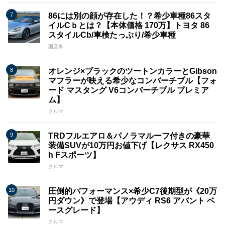
86には別の顔が存在した！？希少車種86スタ
イルCｂとは？【本体価格 170万】トヨタ 86
スタイルCb/車検たっぷり/希少車種
国産車
オレンジ×ブラックのツートンカラーとGibson
マフラーが映える希少なコンバーチブル【フォ
ード マスタング V6コンバーチブル プレミア
ム】
クルマ
TRDフルエアロ＆パノラマルーフ付きの豪華
装備SUVが10万円お値下げ【レクサス RX450
h Fスポーツ】
クルマ
圧倒的パフォーマンス×希少C7後期型が《20万
円ダウン》で登場【アウディ RS6 アバント ベ
ースグレード】
クルマ