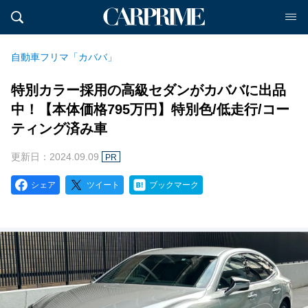
自動車フリマ「カババ」
特別カラー採用の高級セダンがカババに出品
中！【本体価格795万円】特別色/低走行/コー
ティング済み車
更新日：2024.09.09
PR
シェア
ツイート
ブックマーク