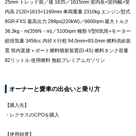
25mm トレッド前／後 1635／1615mm 室内長×室内幅×室
内高 2120×1615×1160mm 車両重量 2310kg エンジン型式
8GR-FXS 最高出力 299ps(220kW)／6600rpm 最大トルク
36.3kg・m(356N・m)／5100rpm 種類 V型6気筒+モーター
総排気量 3456cc 内径Ｘ行程 94.0mm×83.0mm 燃料供給装
置 筒内直接＋ポート燃料噴射装置(D-4S) 燃料タンク容量
82リットル 使用燃料 無鉛プレミアムガソリン
オーナーと愛車の出会いと乗り方
【購入先】
・レクサスのCPOを購入
【使用頻度】