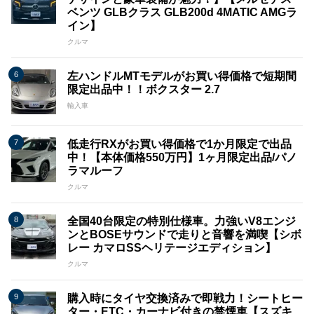
ベンツ GLBクラス GLB200d 4MATIC AMGラ
イン】
クルマ
左ハンドルMTモデルがお買い得価格で短期間
限定出品中！！ボクスター 2.7
輸入車
低走行RXがお買い得価格で1か月限定で出品
中！【本体価格550万円】1ヶ月限定出品/パノ
ラマルーフ
クルマ
全国40台限定の特別仕様車。力強いV8エンジ
ンとBOSEサウンドで走りと音響を満喫【シボ
レー カマロSSヘリテージエディション】
クルマ
購入時にタイヤ交換済みで即戦力！シートヒー
ター・ETC・カーナビ付きの禁煙車【スズキ