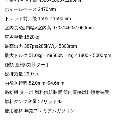
全長×全幅×全高 4380×1865×1295mm
ホイールベース 2470mm
トレッド前／後 1595／1590mm
室内長×室内幅×室内高 970×1460×1060mm
車両重量 1520kg
最高出力 387ps(285kW)／5800rpm
最大トルク 51.0kg・m(500N・m)／1800～5000rpm
種類 直列6気筒ターボ
総排気量 2997cc
内径Ｘ行程 82.0mm×94.6mm
過給機 ターボ 燃料供給装置 筒内直接燃料噴射装置
燃料タンク容量 52リットル
使用燃料 無鉛プレミアムガソリン