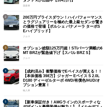
タント Xが出品中【104万円】
国産車
200万円プライスダウン！ハイパフォーマンス
とラグジュアリーを極めた最上級セダンが驚き
の価格で登場【ポルシェ パナメーラ ターボS
Eハイブリッド】
クルマ
オプション総額125万円超！STIパーツ満載の6
MT BRZが緊急値下げ【スバル BRZ S】
クルマ
【成約済み】衝撃価格でEペイスが買える！！
【本体価格 398万】ジャガー Eペイス S 2.0L
D180 ディーゼルターボ 4WD/有償色/HUD/オ
プション豊富！
輸入車
【新車保証付き！AMGラインのスポーティな
デザインと豪華装備が魅力！】【メルセデス・