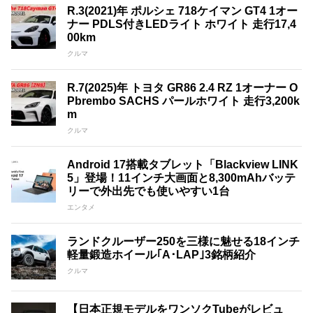
R.3(2021)年 ポルシェ 718ケイマン GT4 1オー
ナー PDLS付きLEDライト ホワイト 走行17,4
00km
クルマ
R.7(2025)年 トヨタ GR86 2.4 RZ 1オーナー O
Pbrembo SACHS パールホワイト 走行3,200k
m
クルマ
Android 17搭載タブレット「Blackview LINK
5」登場！11インチ大画面と8,300mAhバッテ
リーで外出先でも使いやすい1台
エンタメ
ランドクルーザー250を三様に魅せる18インチ
軽量鍛造ホイール｢A･LAP｣3銘柄紹介
クルマ
【日本正規モデルをワンソクTubeがレビュ