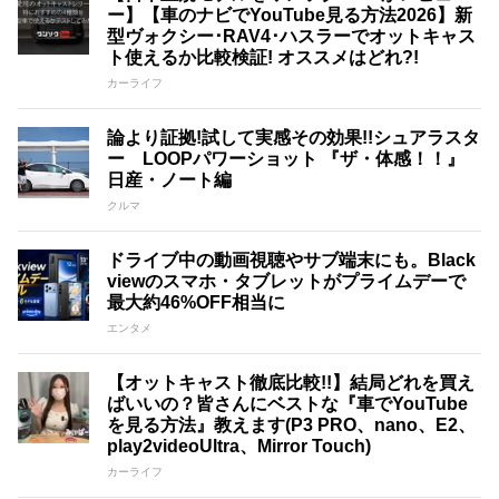
ー】【車のナビでYouTube見る方法2026】新
型ヴォクシー･RAV4･ハスラーでオットキャス
ト使えるか比較検証! オススメはどれ?!
カーライフ
論より証拠!試して実感その効果!!シュアラスタ
ー LOOPパワーショット 『ザ・体感！！』
日産・ノート編
クルマ
ドライブ中の動画視聴やサブ端末にも。Black
viewのスマホ・タブレットがプライムデーで
最大約46%OFF相当に
エンタメ
【オットキャスト徹底比較!!】結局どれを買え
ばいいの？皆さんにベストな『車でYouTube
を見る方法』教えます(P3 PRO、nano、E2、
play2videoUltra、Mirror Touch)
カーライフ