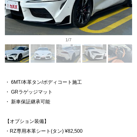
1
/
7
・ 6MT/本革タン/ボディコート施工
・ GRラゲッジマット
・ 新車保証継承可能
【オプション装備】
・RZ専用本革シート(タン) ¥82,500