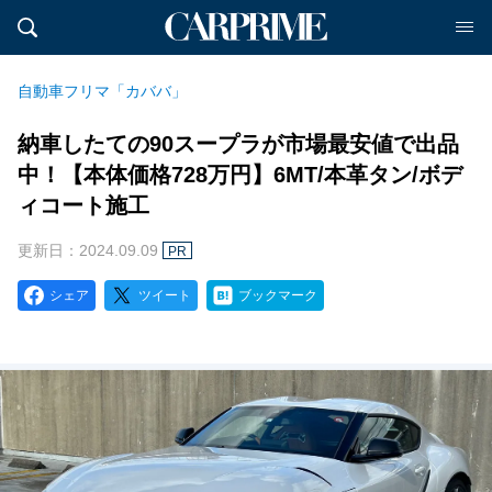
自動車フリマ「カババ」
納車したての90スープラが市場最安値で出品
中！【本体価格728万円】6MT/本革タン/ボデ
ィコート施工
更新日：2024.09.09
PR
シェア
ツイート
ブックマーク