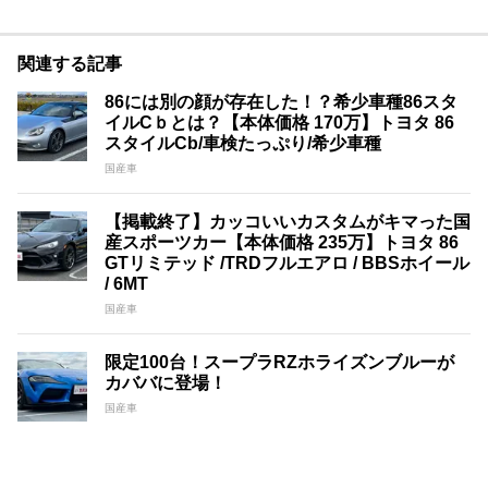
関連する記事
86には別の顔が存在した！？希少車種86スタ
イルCｂとは？【本体価格 170万】トヨタ 86
スタイルCb/車検たっぷり/希少車種
国産車
【掲載終了】カッコいいカスタムがキマった国
産スポーツカー【本体価格 235万】トヨタ 86
GTリミテッド /TRDフルエアロ / BBSホイール
/ 6MT
国産車
限定100台！スープラRZホライズンブルーが
カババに登場！
国産車