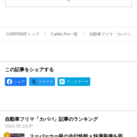
名義変更、陸送など面倒な手続きは全てカババが仲介します。
YouTubeなど様々な媒体で個人売買ならではのお買い得・掘り
出し車両情報をお届けします。
CARPRIMEトップ
CarMe Pro一覧
自動車フリマ「カババ」
この記事をシェアする
シェア
ツイート
ブックマーク
自動車フリマ「カババ」記事のランキング
2026.08.10UP
スーパーカー級の走行性能 × 快適装備を両