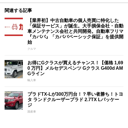
関連する記事
【業界初】中古自動車の個人売買に特化した
「保証サービス」が誕生。大手損保会社・自動
車メンテナンス会社と共同開発。自動車フリマ
『カババ』「カババベーシック保証」を提供開
始
クルマ
お得にGクラスが買えるチャンス！【価格 1,69
0 万円】メルセデスベンツ Gクラス G400d AM
Gライン
輸入車
プラドTX-Lが300万円台！？早い者勝ち！トヨ
タ ランドクルーザープラド 2.7TX Lパッケー
ジ
国産車