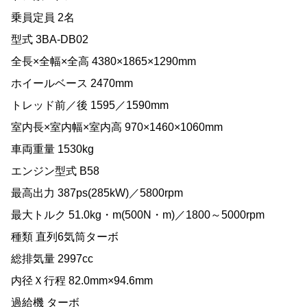
乗員定員 2名
型式 3BA-DB02
全長×全幅×全高 4380×1865×1290mm
ホイールベース 2470mm
トレッド前／後 1595／1590mm
室内長×室内幅×室内高 970×1460×1060mm
車両重量 1530kg
エンジン型式 B58
最高出力 387ps(285kW)／5800rpm
最大トルク 51.0kg・m(500N・m)／1800～5000rpm
種類 直列6気筒ターボ
総排気量 2997cc
内径Ｘ行程 82.0mm×94.6mm
過給機 ターボ