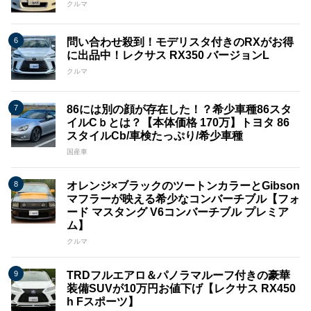
クルマ
問い合わせ殺到！モデリスタ付きのRXがお得
に出品中！レクサス RX350 バージョンL
クルマ
86には別の顔が存在した！？希少車種86スタ
イルCｂとは？【本体価格 170万】トヨタ 86
スタイルCb/車検たっぷり/希少車種
国産車
オレンジ×ブラックのツートンカラーとGibson
マフラーが映える希少なコンバーチブル【フォ
ード マスタング V6コンバーチブル プレミア
ム】
クルマ
TRDフルエアロ＆パノラマルーフ付きの豪華
装備SUVが10万円お値下げ【レクサス RX450
h Fスポーツ】