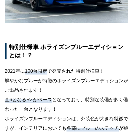
特別仕様車 ホライズンブルーエディション
とは！？
2021年に
100台限定
で発売された特別仕様車！
鮮やかなブルーが特徴のホライズンブルーエディションが
ご出品されます！
直6となるRZがベース
となっており、特別な装備が多く備
わった一台となります！
ホライズンブルーエディションは、外装色が大きな特徴で
すが、インテリアにおいても
各部にブルーのステッチ
が施