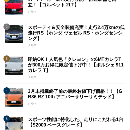
立！【コルベット 2LT】
クルマ
スポーティ＆安全装備充実！走行2.4万kmの低
走行RS【ホンダ ヴェゼル RS・ホンダセンシ
ング】
クルマ
即納OK！人気色「クレヨン」の6MTカレラT
が300万お得に限定値下げ中！【ポルシェ 911
カレラ T】
クルマ
3月末掲載終了前の最終お値下げ価格！！【G
R86 RZ 10th アニバーサリーリミテッド】
クルマ
スポーツ性能に特化した、走りにこだわる1台
【S2000 ベースグレード】