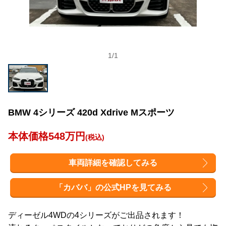
1
/
1
BMW 4シリーズ 420d Xdrive Mスポーツ
本体価格548万円
(税込)
車両詳細を確認してみる
「カババ」の公式HPを見てみる
ディーゼル4WDの4シリーズがご出品されます！