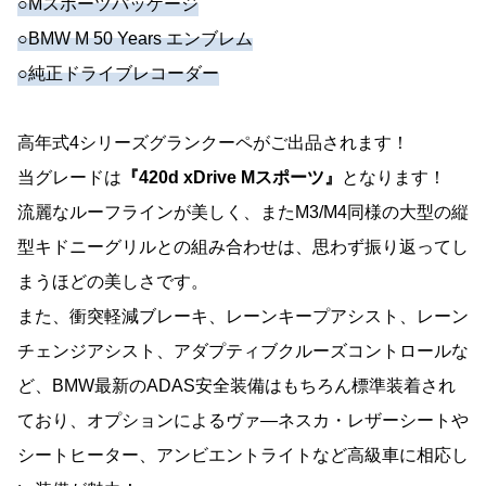
○Mスポーツパッケージ
○BMW M 50 Years エンブレム
○純正ドライブレコーダー
高年式4シリーズグランクーペがご出品されます！
当グレードは
『420d xDrive Mスポーツ』
となります！
流麗なルーフラインが美しく、またM3/M4同様の大型の縦
型キドニーグリルとの組み合わせは、思わず振り返ってし
まうほどの美しさです。
また、衝突軽減ブレーキ、レーンキープアシスト、レーン
チェンジアシスト、アダプティブクルーズコントロールな
ど、BMW最新のADAS安全装備はもちろん標準装着され
ており、オプションによるヴァ―ネスカ・レザーシートや
シートヒーター、アンビエントライトなど高級車に相応し