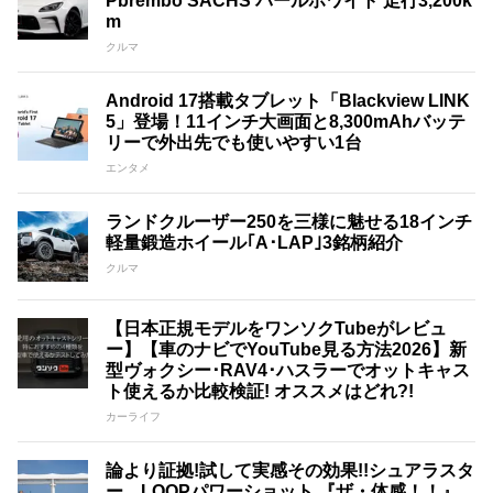
Pbrembo SACHS パールホワイト 走行3,200k
m
クルマ
Android 17搭載タブレット「Blackview LINK
5」登場！11インチ大画面と8,300mAhバッテ
リーで外出先でも使いやすい1台
エンタメ
ランドクルーザー250を三様に魅せる18インチ
軽量鍛造ホイール｢A･LAP｣3銘柄紹介
クルマ
【日本正規モデルをワンソクTubeがレビュ
ー】【車のナビでYouTube見る方法2026】新
型ヴォクシー･RAV4･ハスラーでオットキャス
ト使えるか比較検証! オススメはどれ?!
カーライフ
論より証拠!試して実感その効果!!シュアラスタ
ー LOOPパワーショット 『ザ・体感！！』