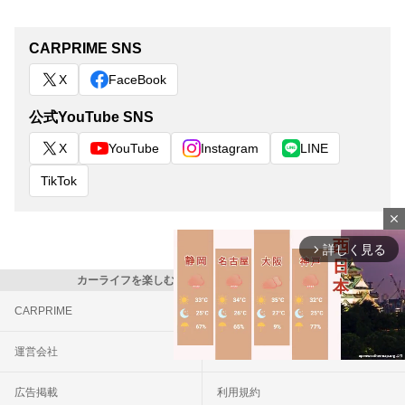
CARPRIME SNS
X
FaceBook
公式YouTube SNS
X
YouTube
Instagram
LINE
TikTok
close
詳しく見る
arrow_forward_ios
カーライフを楽しむ全ての人に クルマ情報マガジン
CARPRIME
カスタムCarMe
運営会社
お問い合わせ
広告掲載
利用規約