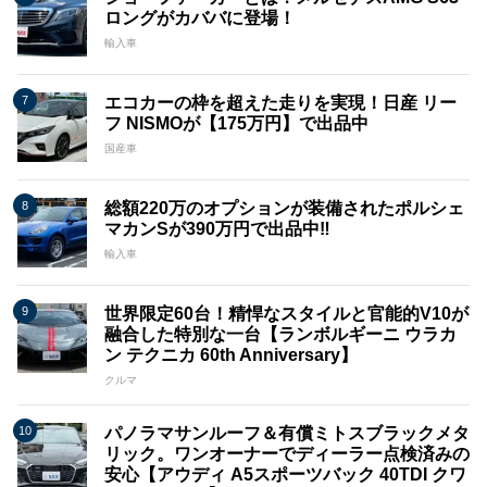
ロングがカババに登場！
輸入車
エコカーの枠を超えた走りを実現！日産 リー
フ NISMOが【175万円】で出品中
国産車
総額220万のオプションが装備されたポルシェ
マカンSが390万円で出品中‼
輸入車
世界限定60台！精悍なスタイルと官能的V10が
融合した特別な一台【ランボルギーニ ウラカ
ン テクニカ 60th Anniversary】
クルマ
パノラマサンルーフ＆有償ミトスブラックメタ
リック。ワンオーナーでディーラー点検済みの
安心【アウディ A5スポーツバック 40TDI クワ