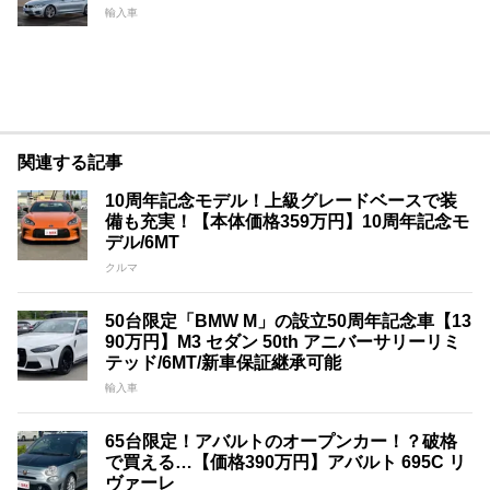
輸入車
関連する記事
10周年記念モデル！上級グレードベースで装
備も充実！【本体価格359万円】10周年記念モ
デル/6MT
クルマ
50台限定「BMW M」の設立50周年記念車【13
90万円】M3 セダン 50th アニバーサリーリミ
テッド/6MT/新車保証継承可能
輸入車
65台限定！アバルトのオープンカー！？破格
で買える…【価格390万円】アバルト 695C リ
ヴァーレ