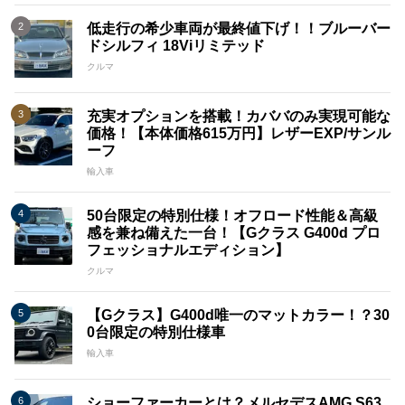
低走行の希少車両が最終値下げ！！ブルーバー
ドシルフィ 18Viリミテッド
クルマ
充実オプションを搭載！カババのみ実現可能な
価格！【本体価格615万円】レザーEXP/サンル
ーフ
輸入車
50台限定の特別仕様！オフロード性能＆高級
感を兼ね備えた一台！【Gクラス G400d プロ
フェッショナルエディション】
クルマ
【Gクラス】G400d唯一のマットカラー！？30
0台限定の特別仕様車
輸入車
ショーファーカーとは？メルセデスAMG S63