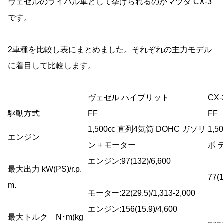
ヴェゼルのライバル車として挙げられるのがマツダ CX-3
です。
2車種を比較し表にまとめました。それぞれの主力モデル
に着目して比較します。
ヴェゼル ハイブリット
CX
駆動方式
FF
FF
1,500cc 直列4気筒 DOHC ガソリ
1,
エンジン
ン + モーター
ボ 
エンジン:97(132)/6,600
最大出力 kW(PS)/r.p.
77(1
m.
モーター:22(29.5)/1,313-2,000
エンジン:156(15.9)/4,600
最大トルク N･m(kg