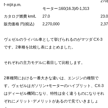
270(
f･m)/r.p.m.
モーター:160(16.3)/0-1,313
カタログ燃費 km/L
27.0
23.0
販売価格 円(税込)
2,270,000
2,3
ヴェゼルのライバル車として挙げられるのがマツダ CX-3
です。2車種を比較し表にまとめました。
それぞれの主力モデルに着目して比較します。
2車種間における一番大きな違いは、エンジンの種類で
す。ヴェゼルはガソリン+モーターのハイブリット、CX-3
はディーゼル機関になり、特性は全く違うものになりそれ
ぞれにメリット･デメリットがあるので見ていきましょ