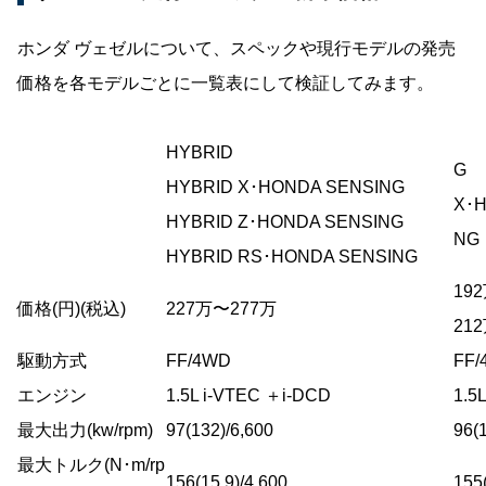
ホンダ ヴェゼルについて、スペックや現行モデルの発売
価格を各モデルごとに一覧表にして検証してみます。
HYBRID
G
HYBRID X･HONDA SENSING
X･H
HYBRID Z･HONDA SENSING
NG
HYBRID RS･HONDA SENSING
19
価格(円)(税込)
227万〜277万
21
駆動方式
FF/4WD
FF/
エンジン
1.5L i-VTEC ＋i-DCD
1.5
最大出力(kw/rpm)
97(132)/6,600
96(
最大トルク(N･m/rp
156(15.9)/4,600
155(