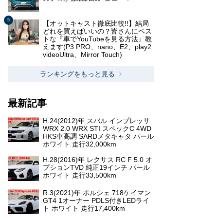
【オットキャスト徹底比較!!】結局
どれを買えばいいの？皆さんにベス
トな『車でYouTubeを見る方法』教
えます(P3 PRO、nano、E2、play2
videoUltra、Mirror Touch)
ランキングをもっと見る
最新記事
H.24(2012)年 スバル インプレッサ
WRX 2.0 WRX STI スペックC 4WD
HKS車高調 SARDメタキャタ パール
ホワイト 走行32,000km
H.28(2016)年 レクサス RC F 5.0 オ
プションTVD 純正19インチ パール
ホワイト 走行33,500km
R.3(2021)年 ポルシェ 718ケイマン
GT4 1オーナー PDLS付きLEDライ
ト ホワイト 走行17,400km