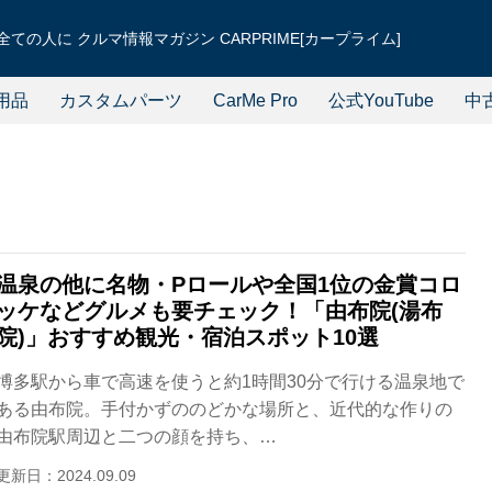
ての人に クルマ情報マガジン CARPRIME[カープライム]
用品
カスタムパーツ
CarMe Pro
公式YouTube
中
温泉の他に名物・Pロールや全国1位の金賞コロ
ッケなどグルメも要チェック！「由布院(湯布
院)」おすすめ観光・宿泊スポット10選
博多駅から車で高速を使うと約1時間30分で行ける温泉地で
ある由布院。手付かずののどかな場所と、近代的な作りの
由布院駅周辺と二つの顔を持ち、…
更新日：2024.09.09