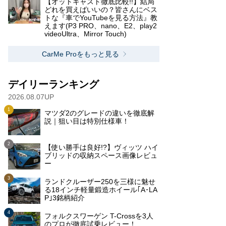
【オットキャスト徹底比較!!】結局
どれを買えばいいの？皆さんにベス
トな『車でYouTubeを見る方法』教
えます(P3 PRO、nano、E2、play2
videoUltra、Mirror Touch)
CarMe Proをもっと見る
デイリーランキング
2026.08.07UP
マツダ2のグレードの違いを徹底解
説｜狙い目は特別仕様車！
【使い勝手は良好!?】ヴィッツ ハイ
ブリッドの収納スペース画像レビュ
ー
ランドクルーザー250を三様に魅せ
る18インチ軽量鍛造ホイール｢A･LA
P｣3銘柄紹介
フォルクスワーゲン T-Crossを3人
のプロが徹底試乗レビュー！