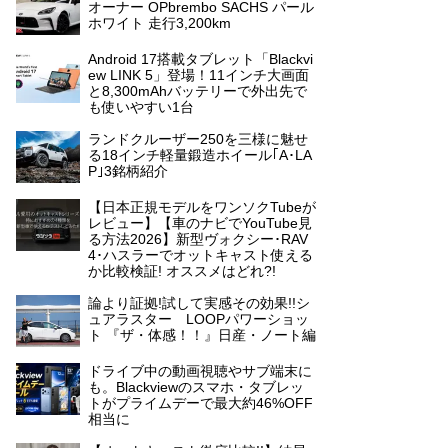
オーナー OPbrembo SACHS パール
ホワイト 走行3,200km
Android 17搭載タブレット「Blackvi
ew LINK 5」登場！11インチ大画面
と8,300mAhバッテリーで外出先で
も使いやすい1台
ランドクルーザー250を三様に魅せ
る18インチ軽量鍛造ホイール｢A･LA
P｣3銘柄紹介
【日本正規モデルをワンソクTubeが
レビュー】【車のナビでYouTube見
る方法2026】新型ヴォクシー･RAV
4･ハスラーでオットキャスト使える
か比較検証! オススメはどれ?!
論より証拠!試して実感その効果!!シ
ュアラスター LOOPパワーショッ
ト 『ザ・体感！！』日産・ノート編
ドライブ中の動画視聴やサブ端末に
も。Blackviewのスマホ・タブレッ
トがプライムデーで最大約46%OFF
相当に