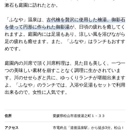
漱石も庭園に訪れたとか。
「ふなや」温泉は、
古代檜を贅沢に使用した檜湯、御影石
を使って円形に作られた御影湯
が、日頃の疲れを癒してく
れますよ。庭園内には足湯もあり、涼しい風を浴びながら
足の疲れも癒せます。また、「ふなや」はランチもおすす
めです。
庭園内の川席で頂く川席料理は、見た目も美しく、一つ一
つの美味しい素材を崩すことなく調理に生かされていま
す。川のせせらぎと共に、ゆっくりランチが堪能出来ます
よ。「ふなや」のランチでは、入浴や足湯もセットで利用
出来るので、女性に人気です。
住所
愛媛県松山市道後湯之町１－３３
アクセス
市電終点「道後温泉駅」から徒歩3分。松山Ｉ