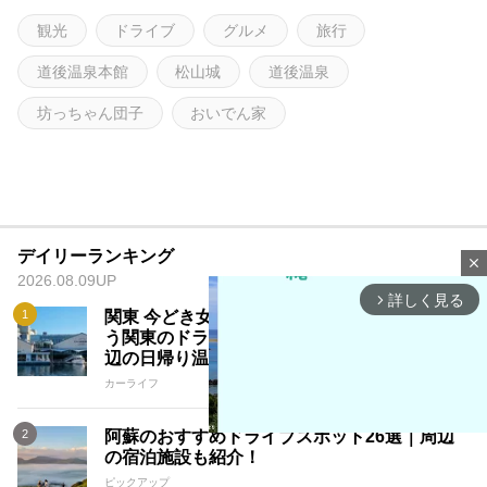
観光
ドライブ
グルメ
旅行
道後温泉本館
松山城
道後温泉
坊っちゃん団子
おいでん家
デイリーランキング
close
2026.08.09UP
詳しく見る
arrow_forward_ios
関東 今どき女子おすすめ！日帰りで行けちゃ
う関東のドライブスポットおすすめ45選｜周
辺の日帰り温泉施設や宿も紹介
カーライフ
阿蘇のおすすめドライブスポット26選｜周辺
の宿泊施設も紹介！
ピックアップ