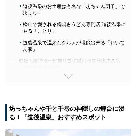
道後温泉のお土産は有名な「坊ちゃん団子」で
決まり!!
松山で愛される鍋焼きうどん専門店!道後温泉に
ある「ことり」
道後温泉で温泉とグルメが堪能出来る「おいで
ん家」
道後温泉で唯一日帰り貸切風呂が堪能出来る宿
「奥道後温泉 壱湯の守」
ビジネスタイプのホテルと温泉がセットになった
「たかのこのホテル」
創業380余年！道後温泉の老舗「ふなや」
坊っちゃんや千と千尋の神隠しの舞台に浸
おもてなしが揃った宿「大和屋」
る！「道後温泉」おすすめスポット