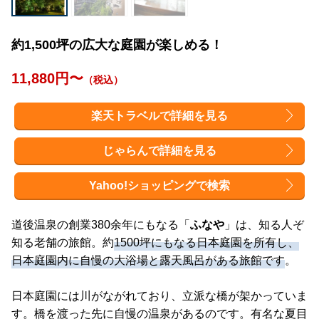
約1,500坪の広大な庭園が楽しめる！
11,880円〜
（税込）
楽天トラベルで詳細を見る
じゃらんで詳細を見る
Yahoo!ショッピングで検索
道後温泉の創業380余年にもなる「
ふなや
」は、知る人ぞ
知る老舗の旅館。約
1500坪にもなる日本庭園を所有し、
日本庭園内に自慢の大浴場と露天風呂がある旅館です
。
日本庭園には川がながれており、立派な橋が架かっていま
す。橋を渡った先に自慢の温泉があるのです。有名な夏目