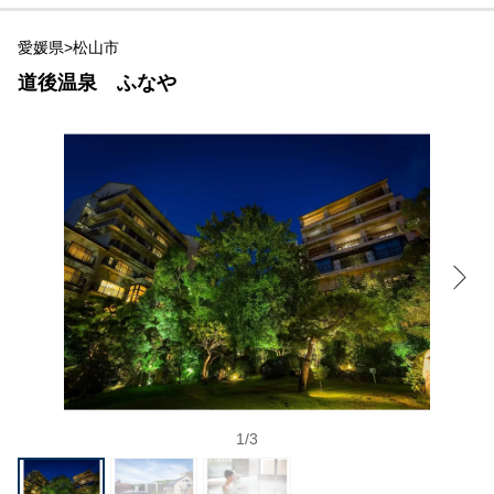
愛媛県>松山市
道後温泉 ふなや
1
/
3