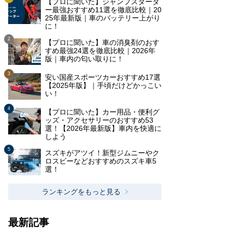
【プロに聞いた】ジャンプスタータ
ー最強おすすめ11選を徹底比較｜20
25年最新版｜車のバッテリー上がり
に！
【プロに聞いた】車の消臭剤のおす
すめ最強24選を徹底比較｜2026年
版｜車内の匂い取りに！
安い国産スポーツカーおすすめ17選
【2025年版】｜手頃だけどかっこい
い！
【プロに聞いた】カー用品・便利グ
ッズ・アクセサリーのおすすめ53
選！【2026年最新版】車内を快適に
しよう
スズキがアツイ！新型ジムニーやク
ロスビーなどおすすめのスズキ車5
選！
ランキングをもっと見る
最新記事