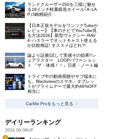
ランドクルーザー250を三様に魅せ
る18インチ軽量鍛造ホイール｢A･LA
P｣3銘柄紹介
【日本正規モデルをワンソクTubeが
レビュー】【車のナビでYouTube見
る方法2026】新型ヴォクシー･RAV
4･ハスラーでオットキャスト使える
か比較検証! オススメはどれ?!
論より証拠!試して実感その効果!!シ
ュアラスター LOOPパワーショッ
ト 『ザ・体感！！』日産・ノート編
ドライブ中の動画視聴やサブ端末に
も。Blackviewのスマホ・タブレッ
トがプライムデーで最大約46%OFF
相当に
CarMe Proをもっと見る
デイリーランキング
2026.08.08UP