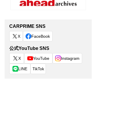
CARPRIME SNS
X
FaceBook
公式YouTube SNS
X
YouTube
Instagram
LINE
TikTok