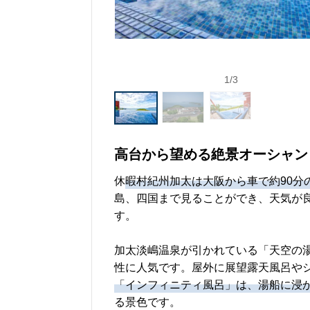
1
/
3
高台から望める絶景オーシャン
休
暇村紀州加太は大阪から車で約90分
島、四国まで見ることができ、天気が
す。
加太淡嶋温泉が引かれている「天空の
性に人気です。屋外に展望露天風呂やシ
「インフィニティ風呂」は、湯船に浸
る景色です。