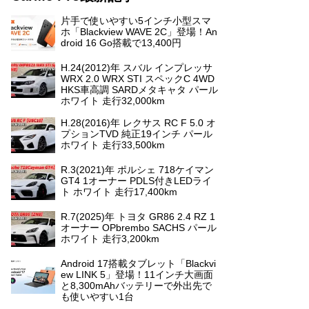
片手で使いやすい5インチ小型スマ
ホ「Blackview WAVE 2C」登場！An
droid 16 Go搭載で13,400円
H.24(2012)年 スバル インプレッサ
WRX 2.0 WRX STI スペックC 4WD
HKS車高調 SARDメタキャタ パール
ホワイト 走行32,000km
H.28(2016)年 レクサス RC F 5.0 オ
プションTVD 純正19インチ パール
ホワイト 走行33,500km
R.3(2021)年 ポルシェ 718ケイマン
GT4 1オーナー PDLS付きLEDライ
ト ホワイト 走行17,400km
R.7(2025)年 トヨタ GR86 2.4 RZ 1
オーナー OPbrembo SACHS パール
ホワイト 走行3,200km
Android 17搭載タブレット「Blackvi
ew LINK 5」登場！11インチ大画面
と8,300mAhバッテリーで外出先で
も使いやすい1台