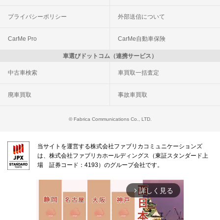
プライバシーポリシー
外部送信について
CarMe Pro
CarMe自動車保険
車選びドットコム（連携サービス）
中古車検索
車買取一括査定
廃車買取
事故車買取
© Fabrica Communications Co., LTD.
当サイトを運営する株式会社ファブリカコミュニケーションズ
は、株式会社ファブリカホールディングス（東証スタンダード上
場 証券コード：4193）のグループ会社です。
詳しく見る
arrow_forward_ios