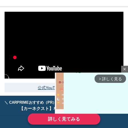
close
詳しく見る
arrow_forward_ios
公式YouTubeをもっと見る
＼ CARPRIMEおすすめ（PR） ／
ディーラーで手放すのはもったいない！
【カーネクスト】ならどんなクルマも高価買取
詳しく見てみる