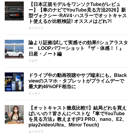
【日本正規モデルをワンソクTubeがレビュ
ー】【車のナビでYouTube見る方法2026】新
型ヴォクシー･RAV4･ハスラーでオットキャス
ト使えるか比較検証! オススメはどれ?!
カーライフ
論より証拠!試して実感その効果!!シュアラスタ
ー LOOPパワーショット 『ザ・体感！！』
日産・ノート編
クルマ
ドライブ中の動画視聴やサブ端末にも。Black
viewのスマホ・タブレットがプライムデーで
最大約46%OFF相当に
エンタメ
【オットキャスト徹底比較!!】結局どれを買え
ばいいの？皆さんにベストな『車でYouTube
を見る方法』教えます(P3 PRO、nano、E2、
play2videoUltra、Mirror Touch)
カーライフ