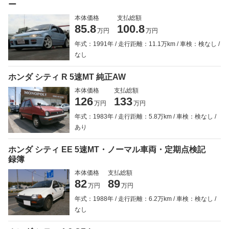
ー
本体価格
支払総額
85.8
100.8
万円
万円
年式：1991年
走行距離：11.1万km
車検：検なし
なし
ホンダ シティ R 5速MT 純正AW
本体価格
支払総額
126
133
万円
万円
年式：1983年
走行距離：5.8万km
車検：検なし
あり
ホンダ シティ EE 5速MT・ノーマル車両・定期点検記
録簿
本体価格
支払総額
82
89
万円
万円
年式：1988年
走行距離：6.2万km
車検：検なし
なし