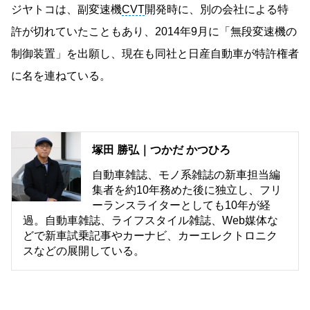
ジヤトコは、副変速機
CVT
開発時に、別の会社による特
許が切れていたこともあり、2014年9月に「無段変速機の
制御装置」を出願し、現在も同社と日産自動車が特許権者
に名を連ねている。
塚田 勝弘｜つかだ かつひろ
自動車雑誌、モノ系雑誌の新車担当編
集者を約10年務めた後に独立し、フリ
ーランスライターとしても10年が経
過。自動車雑誌、ライフスタイル雑誌、Web媒体な
どで新車試乗記事やカーナビ、カーエレクトロニク
スなどの展開している。