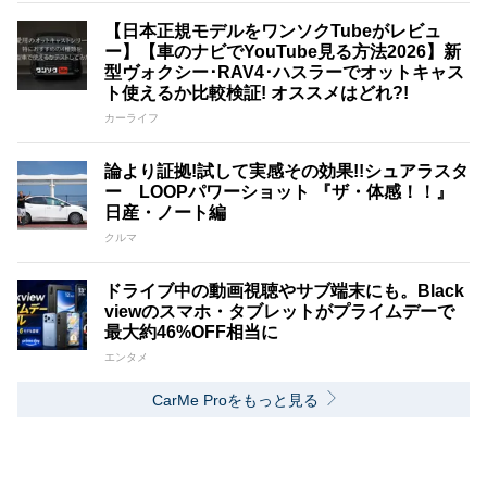
【日本正規モデルをワンソクTubeがレビュ
ー】【車のナビでYouTube見る方法2026】新
型ヴォクシー･RAV4･ハスラーでオットキャス
ト使えるか比較検証! オススメはどれ?!
カーライフ
論より証拠!試して実感その効果!!シュアラスタ
ー LOOPパワーショット 『ザ・体感！！』
日産・ノート編
クルマ
ドライブ中の動画視聴やサブ端末にも。Black
viewのスマホ・タブレットがプライムデーで
最大約46%OFF相当に
エンタメ
CarMe Proをもっと見る