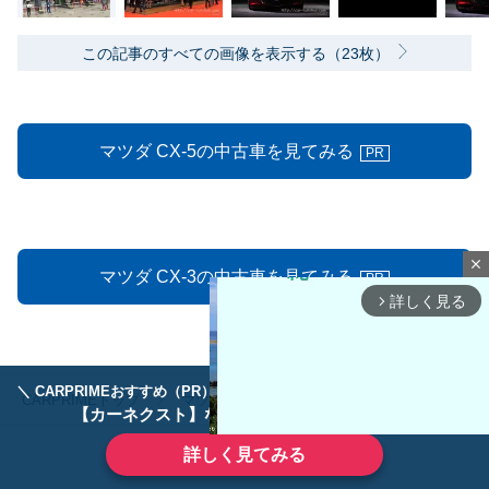
この記事のすべての画像を表示する（23枚）
マツダ CX-5の中古車を見てみる
PR
close
マツダ CX-3の中古車を見てみる
PR
詳しく見る
arrow_forward_ios
＼ CARPRIMEおすすめ（PR） ／
ディーラーで手放すのはもったいない！
CARPRIMEトップ
マツダ
ＣＸ−５
東京モーターショー20
【カーネクスト】ならどんなクルマも高価買取
詳しく見てみる