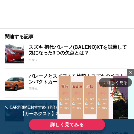
関連する記事
スズキ 初代バレーノ(BALENO)XTを試乗して
気になった3つの欠点とは？
クルマ
close
バレーノとスイフトを比較｜スズキのベストコ
ンパクトカーはどっち？
詳しく見る
arrow_forward_ios
国産車
バレーノ ターボを試乗した感想。XTグレード
＼ CARPRIMEおすすめ（PR） ／
ディーラーで手放すのはもったいない！
の加速力の良さを体感
【カーネクスト】ならどんなクルマも高価買取
クルマ
詳しく見てみる