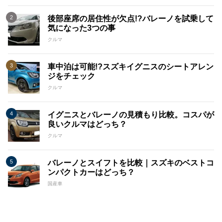
後部座席の居住性が欠点!?バレーノを試乗して
気になった3つの事
クルマ
車中泊は可能!?スズキイグニスのシートアレン
ジをチェック
クルマ
イグニスとバレーノの見積もり比較。コスパが
良いクルマはどっち？
クルマ
バレーノとスイフトを比較｜スズキのベストコ
ンパクトカーはどっち？
国産車