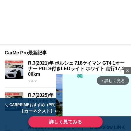
CarMe Pro最新記事
R.3(2021)年 ポルシェ 718ケイマン GT4 1オー
ナー PDLS付きLEDライト ホワイト 走行17,4
close
00km
詳しく見る
arrow_forward_ios
クルマ
R.7(2025)年 トヨタ GR86 2.4 RZ 1オーナー O
Pbrembo SACHS パールホワイト 走行3,200k
＼ CARPRIMEおすすめ（PR） ／
ディーラーで手放すのはもったいない！
m
【カーネクスト】ならどんなクルマも高価買取
クルマ
詳しく見てみる
Android 17搭載タブレット「Blackview LINK