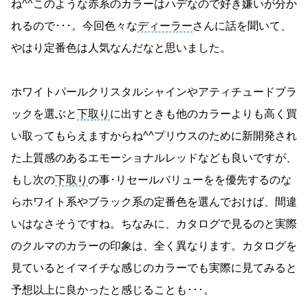
ね^^このような赤系のカラーはハデなので好き嫌いが分か
れるので･･･。今回色々な
ディーラー
さんに話を聞いて、
やはり定番色は人気なんだなと思いました。
ホワイトパールクリスタルシャインやアティチュードブラ
ックを選ぶと
下取り
に出すときも他のカラーよりも高く買
い取ってもらえますからね^^プリウスのために新開発され
た上質感のあるエモーショナルレッドなども良いですが、
もし次の
下取り
の事･リセールバリューをを優先するのな
らホワイト系やブラック系の定番色を選んでおけば、間違
いはなさそうですね。ちなみに、カタログで見るのと実際
のクルマのカラーの印象は、全く異なります。カタログを
見ているとイマイチな感じのカラーでも実際に見てみると
予想以上に良かったと感じることも･･･。