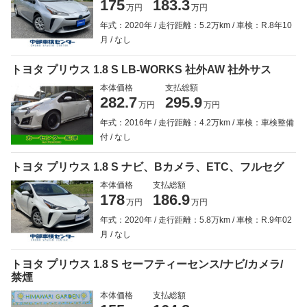
175
183.3
万円
万円
年式：2020年
走行距離：5.2万km
車検：R.8年10
月
なし
トヨタ プリウス 1.8 S LB-WORKS 社外AW 社外サス
本体価格
支払総額
282.7
295.9
万円
万円
年式：2016年
走行距離：4.2万km
車検：車検整備
付
なし
トヨタ プリウス 1.8 S ナビ、Bカメラ、ETC、フルセグ
本体価格
支払総額
178
186.9
万円
万円
年式：2020年
走行距離：5.8万km
車検：R.9年02
月
なし
トヨタ プリウス 1.8 S セーフティーセンス/ナビ/カメラ/
禁煙
本体価格
支払総額