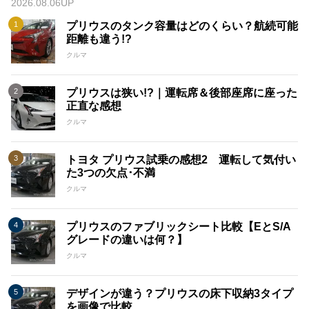
2026.08.06UP
プリウスのタンク容量はどのくらい？航続可能
距離も違う!?
クルマ
プリウスは狭い!?｜運転席＆後部座席に座った
正直な感想
クルマ
トヨタ プリウス試乗の感想2 運転して気付い
た3つの欠点･不満
クルマ
プリウスのファブリックシート比較【EとS/A
グレードの違いは何？】
クルマ
デザインが違う？プリウスの床下収納3タイプ
を画像で比較