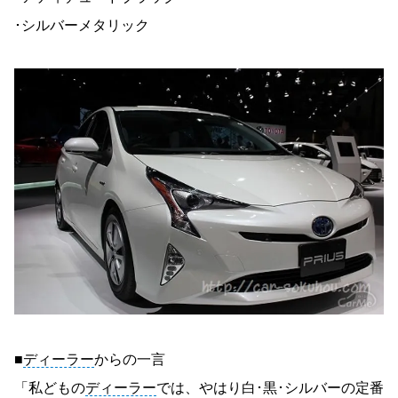
･シルバーメタリック
■
ディーラー
からの一言
「私どもの
ディーラー
では、やはり白･黒･シルバーの定番