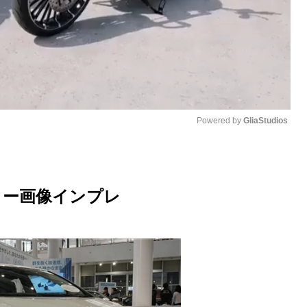
Powered by 
GliaStudios
M
u
ター画像インプレ
t
e