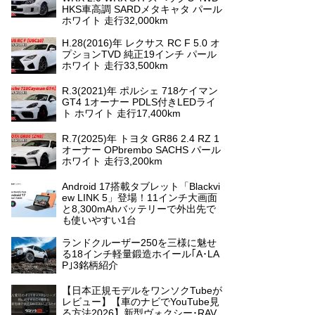
HKS車高調 SARDメタキャタ パール
ホワイト 走行32,000km
H.28(2016)年 レクサス RC F 5.0 オ
プションTVD 純正19インチ パール
ホワイト 走行33,500km
R.3(2021)年 ポルシェ 718ケイマン
GT4 1オーナー PDLS付きLEDライ
ト ホワイト 走行17,400km
R.7(2025)年 トヨタ GR86 2.4 RZ 1
オーナー OPbrembo SACHS パール
ホワイト 走行3,200km
Android 17搭載タブレット「Blackvi
ew LINK 5」登場！11インチ大画面
と8,300mAhバッテリーで外出先で
も使いやすい1台
ランドクルーザー250を三様に魅せ
る18インチ軽量鍛造ホイール｢A･LA
P｣3銘柄紹介
【日本正規モデルをワンソクTubeが
レビュー】【車のナビでYouTube見
る方法2026】新型ヴォクシー･RAV