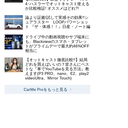
4･ハスラーでオットキャスト使える
か比較検証! オススメはどれ?!
論より証拠!試して実感その効果!!シ
ュアラスター LOOPパワーショッ
ト 『ザ・体感！！』日産・ノート編
ドライブ中の動画視聴やサブ端末に
も。Blackviewのスマホ・タブレッ
トがプライムデーで最大約46%OFF
相当に
【オットキャスト徹底比較!!】結局
どれを買えばいいの？皆さんにベス
トな『車でYouTubeを見る方法』教
えます(P3 PRO、nano、E2、play2
videoUltra、Mirror Touch)
CarMe Proをもっと見る