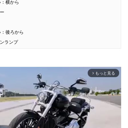
い：横から
ー
い：後ろから
ンランプ
もっと見る
arrow_forward_ios