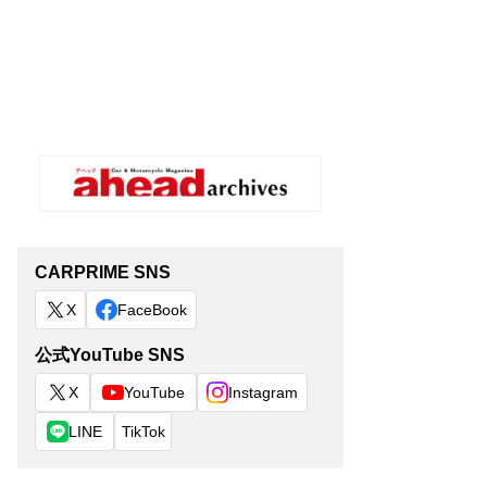
CARPRIME SNS
X
FaceBook
公式YouTube SNS
X
YouTube
Instagram
LINE
TikTok