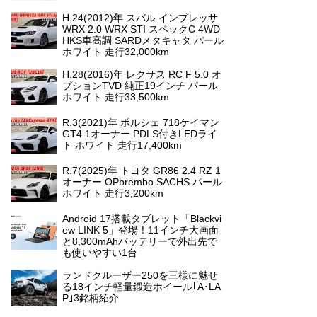
H.24(2012)年 スバル インプレッサ
WRX 2.0 WRX STI スペックC 4WD
HKS車高調 SARDメタキャタ パール
ホワイト 走行32,000km
H.28(2016)年 レクサス RC F 5.0 オ
プションTVD 純正19インチ パール
ホワイト 走行33,500km
R.3(2021)年 ポルシェ 718ケイマン
GT4 1オーナー PDLS付きLEDライ
ト ホワイト 走行17,400km
R.7(2025)年 トヨタ GR86 2.4 RZ 1
オーナー OPbrembo SACHS パール
ホワイト 走行3,200km
Android 17搭載タブレット「Blackvi
ew LINK 5」登場！11インチ大画面
と8,300mAhバッテリーで外出先で
も使いやすい1台
ランドクルーザー250を三様に魅せ
る18インチ軽量鍛造ホイール｢A･LA
P｣3銘柄紹介