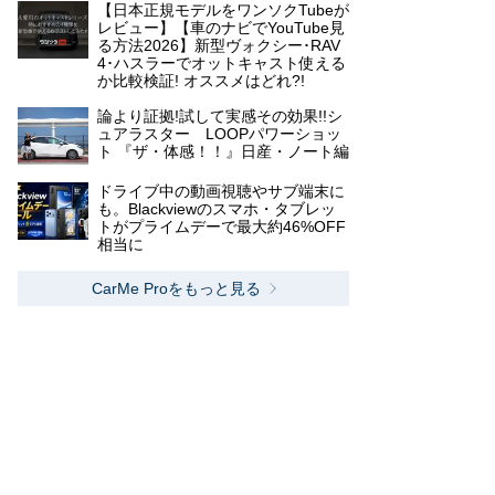
【日本正規モデルをワンソクTubeが
レビュー】【車のナビでYouTube見
る方法2026】新型ヴォクシー･RAV
4･ハスラーでオットキャスト使える
か比較検証! オススメはどれ?!
論より証拠!試して実感その効果!!シ
ュアラスター LOOPパワーショッ
ト 『ザ・体感！！』日産・ノート編
ドライブ中の動画視聴やサブ端末に
も。Blackviewのスマホ・タブレッ
トがプライムデーで最大約46%OFF
相当に
CarMe Proをもっと見る