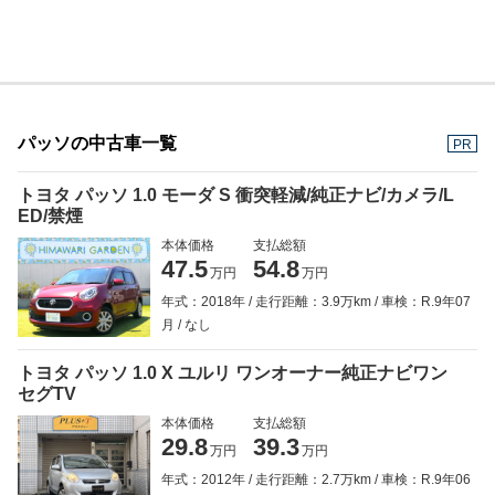
パッソの中古車一覧
PR
トヨタ パッソ 1.0 モーダ S 衝突軽減/純正ナビ/カメラ/L
ED/禁煙
本体価格
支払総額
47.5
54.8
万円
万円
年式：2018年
走行距離：3.9万km
車検：R.9年07
月
なし
トヨタ パッソ 1.0 X ユルリ ワンオーナー純正ナビワン
セグTV
本体価格
支払総額
29.8
39.3
万円
万円
年式：2012年
走行距離：2.7万km
車検：R.9年06