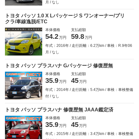
月
なし
トヨタ パッソ 1.0 X Lパッケージ S ワンオーナー/プリ
クラ/車線逸脱/ETC
本体価格
支払総額
54.2
59.8
万円
万円
年式：2016年
走行距離：6.2万km
車検：R.9年06
月
なし
トヨタ パッソ プラスハナ Gパッケージ 修復歴無
本体価格
支払総額
35.9
45
万円
万円
年式：2014年
走行距離：5.4万km
車検：車検整備
付
なし
トヨタ パッソ プラスハナ 修復歴無 JAAA鑑定済
本体価格
支払総額
35.9
45
万円
万円
年式：2015年
走行距離：3.4万km
車検：車検整備