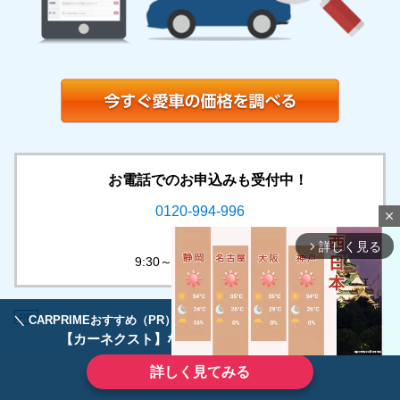
お電話でのお申込みも受付中！
0120-994-996
close
受付時間
詳しく見る
arrow_forward_ios
9:30～18:30 / 平日のみ
PR
＼ CARPRIMEおすすめ（PR） ／
ディーラーで手放すのはもったいない！
【カーネクスト】ならどんなクルマも高価買取
詳しく見てみる