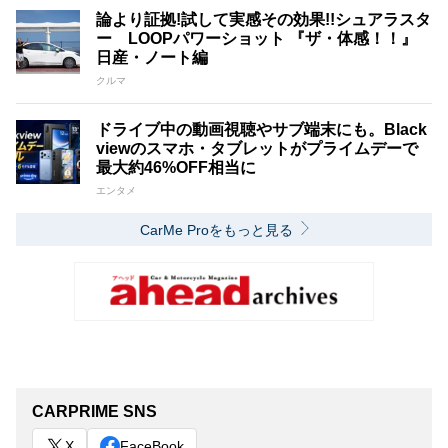
論より証拠!試して実感その効果!!シュアラスタ
ー LOOPパワーショット 『ザ・体感！！』
日産・ノート編
クルマ
ドライブ中の動画視聴やサブ端末にも。Black
viewのスマホ・タブレットがプライムデーで
最大約46%OFF相当に
エンタメ
CarMe Proをもっと見る
CARPRIME SNS
X
FaceBook