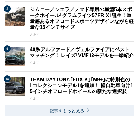
ジムニー／シエラ／ノマド専用の星型5本スポ
ークホイール｢グラムライツ57FR-X｣誕生！重
量感あるオフロードスポーツデザインながら軽
量な16インチサイズ
クルマ
40系アルファード／ヴェルファイアにベスト
マッチング！ レイズ｢VMF｣3モデルを一挙紹介
クルマ
TEAM DAYTONA｢FDX-K｣｢M9+｣に特別色の
｢コレクションモデル｣を追加！ 軽自動車向け1
5インチオフロードホイールの新たな選択肢
クルマ
記事をもっと見る