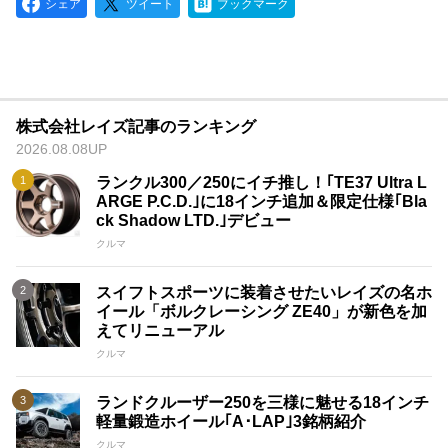
シェア
ツイート
ブックマーク
株式会社レイズ記事のランキング
2026.08.08UP
ランクル300／250にイチ推し！｢TE37 Ultra L
ARGE P.C.D.｣に18インチ追加＆限定仕様｢Bla
ck Shadow LTD.｣デビュー
クルマ
スイフトスポーツに装着させたいレイズの名ホ
イール「ボルクレーシング ZE40」が新色を加
えてリニューアル
クルマ
ランドクルーザー250を三様に魅せる18インチ
軽量鍛造ホイール｢A･LAP｣3銘柄紹介
クルマ