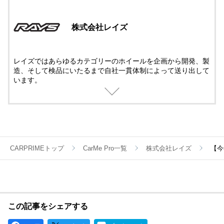
株式会社レイズ
レイズではあらゆるカテゴリーのホイールを企画から開発、製
造、そして検品にいたるまで自社一貫体制によって送り出して
います。
過酷な条件で戦うレースホイールも、パフォーマンスを究めた
鍛造ホイールも、ストリートで華やかに輝く鋳造ホイールも、
すべてに最新のテクノロジーとメイドbyレイズの誇りが注がれ
ているのです。
CARPRIMEトップ
CarMe Pro一覧
株式会社レイズ
【今
この記事をシェアする