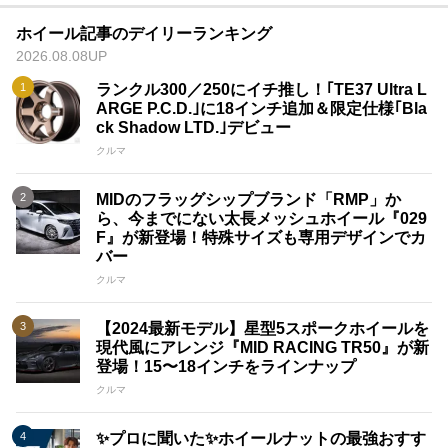
ホイール記事のデイリーランキング
2026.08.08UP
ランクル300／250にイチ推し！｢TE37 Ultra L
ARGE P.C.D.｣に18インチ追加＆限定仕様｢Bla
ck Shadow LTD.｣デビュー
クルマ
MIDのフラッグシップブランド「RMP」か
ら、今までにない太長メッシュホイール『029
F』が新登場！特殊サイズも専用デザインでカ
バー
クルマ
【2024最新モデル】星型5スポークホイールを
現代風にアレンジ『MID RACING TR50』が新
登場！15〜18インチをラインナップ
クルマ
✨プロに聞いた✨ホイールナットの最強おすす