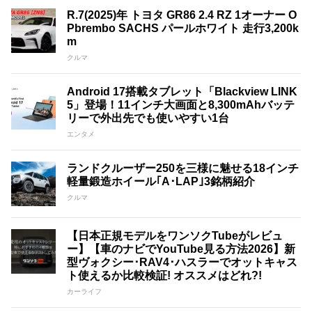
R.7(2025)年 トヨタ GR86 2.4 RZ 1オーナー O
Pbrembo SACHS パールホワイト 走行3,200k
m
クルマ
Android 17搭載タブレット「Blackview LINK
5」登場！11インチ大画面と8,300mAhバッテ
リーで外出先でも使いやすい1台
エンタメ
ランドクルーザー250を三様に魅せる18インチ
軽量鍛造ホイール｢A･LAP｣3銘柄紹介
クルマ
【日本正規モデルをワンソクTubeがレビュ
ー】【車のナビでYouTube見る方法2026】新
型ヴォクシー･RAV4･ハスラーでオットキャス
ト使えるか比較検証! オススメはどれ?!
カーライフ