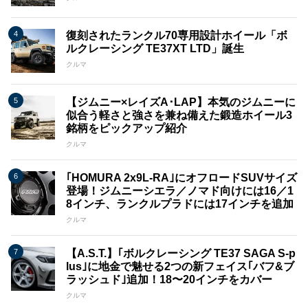
復刻されたランクル70専用設計ホイール「ボ
ルクレーシング TE37XT LTD」誕生
クルマ
【ジムニー×レイズA･LAP】本気のジムニーに
似合う軽さと強さを兼ね備えた鍛造ホイール3
銘柄をピックアップ紹介
クルマ
｢HOMURA 2x9L​​-RA｣にオフロードSUVサイズ
登場！ジムニーシエラ／ノマド向けには16／1
8インチ、ランクルプラドには17インチを追加
クルマ
【A.S.T.】｢ボルクレーシング TE37 SAGA S-p
lus｣に地金で魅せる2つの新フェイス｢バフ&ブ
ラッシュド｣追加！18〜20インチをカバー
クルマ