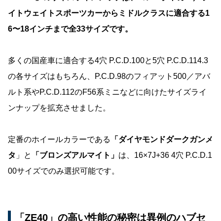
イトウェイトスポーツカーからミドルクラスに適合する1
6〜18インチまで全33サイズです。
多くの国産車に適合する4穴 P.C.D.100と5穴 P.C.D.114.3
の各サイズはもちろん、P.C.D.98のフィアット500／アバ
ルト系やP.C.D.112のF56系ミニなどに向けたサイズライ
ンナップを拡充させました。
定番のホイールカラーである
「ダイヤモンドダークガンメ
タ
」と
「ブロンズアルマイト」
は、16×7J+36 4穴 P.C.D.1
00サイズでのみ選択可能です。
「ZE40」の高い性能の秘密は異例のハブセ