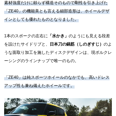
素材強度だけに頼らず構造そのもので剛性を引き上げた
「ZE40」の機能美とも言える細部造形は、ホイールデザ
インとしても優れたものとなりました。
1本のスポークの左右に
「水かき」
のようにも見える段差
を設けたサイドリブと、
日本刀の鎬筋（しのぎすじ）
のよ
うな面取り加工を施したディスクデザインは、現ボルクレ
ーシングのラインナップで唯一のもの。
「ZE40」は純スポーツホイールのなかでも、高いドレス
アップ性も兼ね備えたホイールです。