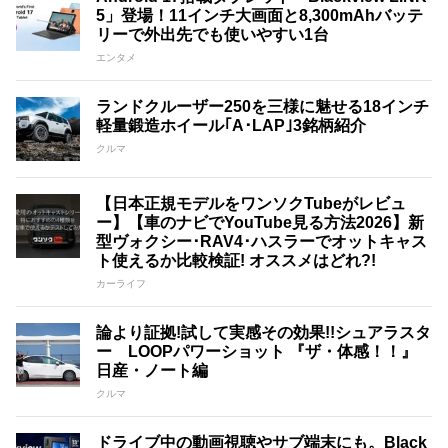
5」登場！11インチ大画面と8,300mAhバッテ
リーで外出先でも使いやすい1台
エンタメ
ランドクルーザー250を三様に魅せる18インチ
軽量鍛造ホイール｢A･LAP｣3銘柄紹介
クルマ
【日本正規モデルをワンソクTubeがレビュ
ー】【車のナビでYouTube見る方法2026】新
型ヴォクシー･RAV4･ハスラーでオットキャス
ト使えるか比較検証! オススメはどれ?!
カーライフ
論より証拠!試して実感その効果!!シュアラスタ
ー LOOPパワーショット 『ザ・体感！！』
日産・ノート編
クルマ
ドライブ中の動画視聴やサブ端末にも。Black