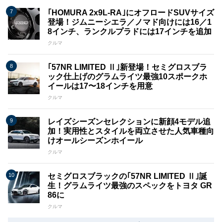
｢HOMURA 2x9L​​-RA｣にオフロードSUVサイズ
登場！ジムニーシエラ／ノマド向けには16／1
8インチ、ランクルプラドには17インチを追加
クルマ
｢57NR LIMITED Ⅱ｣新登場！セミグロスブラ
ック仕上げのグラムライツ最強10スポークホ
イールは17〜18インチを用意
クルマ
レイズシーズンセレクションに新顔4モデル追
加！実用性とスタイルを両立させた人気車種向
けオールシーズンホイール
クルマ
セミグロスブラックの｢57NR LIMITED Ⅱ｣誕
生！グラムライツ最強のスペックをトヨタ GR
86に
クルマ