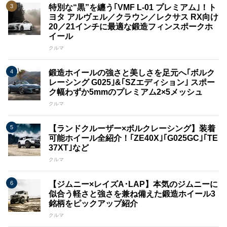
特別な“黒”を纏う｢VMF L-01 プレミアム｣！ト
ヨタ アルヴェル／クラウン／レクサス RX向け
20／21インチに最適な鍛造フィンスポークホ
イール
クルマ
鍛造ホイールの強さと美しさを足元へ｢ボルク
レーシング G025｣&｢SZエディション｣ スポー
ク幅わずか5mmのプレミアム2×5メッシュ
クルマ
【ランドクルーザー×ボルクレーシング】装着
可能ホイール全紹介！｢ZE40X｣｢G025GC｣｢TE
37XT｣など
クルマ
【ジムニー×レイズA･LAP】本気のジムニーに
似合う軽さと強さを兼ね備えた鍛造ホイール3
銘柄をピックアップ紹介
クルマ