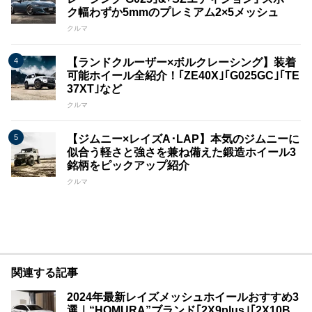
ク幅わずか5mmのプレミアム2×5メッシュ
クルマ
【ランドクルーザー×ボルクレーシング】装着
可能ホイール全紹介！｢ZE40X｣｢G025GC｣｢TE
37XT｣など
クルマ
【ジムニー×レイズA･LAP】本気のジムニーに
似合う軽さと強さを兼ね備えた鍛造ホイール3
銘柄をピックアップ紹介
クルマ
関連する記事
2024年最新レイズメッシュホイールおすすめ3
選｜“HOMURA”ブランド｢2X9plus｣｢2X10B