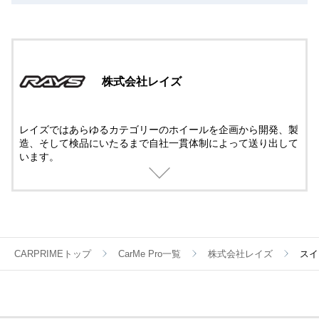
株式会社レイズ
レイズではあらゆるカテゴリーのホイールを企画から開発、製
造、そして検品にいたるまで自社一貫体制によって送り出して
います。
過酷な条件で戦うレースホイールも、パフォーマンスを究めた
鍛造ホイールも、ストリートで華やかに輝く鋳造ホイールも、
すべてに最新のテクノロジーとメイドbyレイズの誇りが注がれ
ているのです。
CARPRIMEトップ
CarMe Pro一覧
株式会社レイズ
スイ