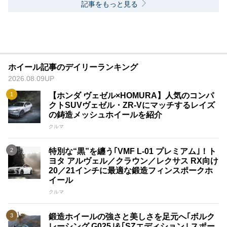
記事をもっと見る
ホイール記事のデイリーランキング
2026.08.09UP
【ホンダ ヴェゼル×HOMURA】人気のコンパ
クトSUVヴェゼル・ZR-Vにマッチするレイズ
の鋳造メッシュホイールを紹介
クルマ
特別な“黒”を纏う｢VMF L-01 プレミアム｣！ト
ヨタ アルヴェル／クラウン／レクサス RX向け
20／21インチに最適な鍛造フィンスポークホ
イール
クルマ
鍛造ホイールの強さと美しさを足元へ｢ボルク
レーシング G025｣&｢SZエディション｣ スポー