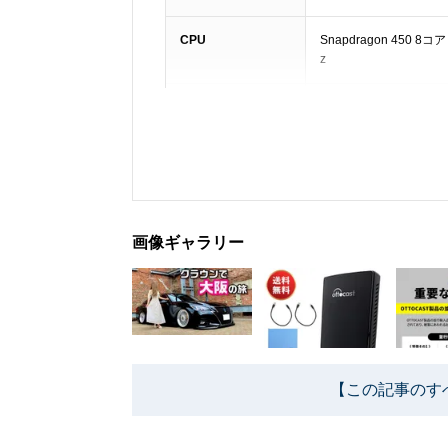
CPU
Snapdragon 450 8コア
z
ストレージ(ROM)
64G
Bluetooth
Bluetooth4.2/5.0
本体寸法
96×63×16mm
画像ギャラリー
【この記事のす