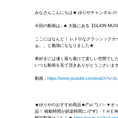
みなさんこんにちは★ ゆりやチャンネル の ゆり
今回の動画は...★ 大阪にある【GLION M
ここにはなんと！ レトロなクラッシックカ
ぁ。。と勉強にもなりました★
車好きには凄く落ち着けて楽しい空間でした
いつも動画を見て頂きありがとうございます★ 
動画：
https://www.youtube.com/watch?v=3
★ゆりやのおすすめ商品★(*‘ω‘ *)ノ✨ ▼オット
品！ 移動時間が娯楽時間に♪(*‘∀‘) ＴＨ
解説動画はこちら★
https://youtu.be/Yu1up