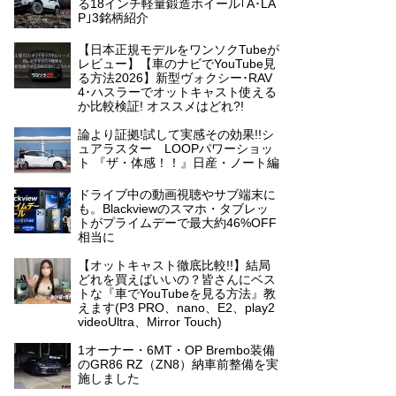
る18インチ軽量鍛造ホイール｢A･LA
P｣3銘柄紹介
【日本正規モデルをワンソクTubeが
レビュー】【車のナビでYouTube見
る方法2026】新型ヴォクシー･RAV
4･ハスラーでオットキャスト使える
か比較検証! オススメはどれ?!
論より証拠!試して実感その効果!!シ
ュアラスター LOOPパワーショッ
ト 『ザ・体感！！』日産・ノート編
ドライブ中の動画視聴やサブ端末に
も。Blackviewのスマホ・タブレッ
トがプライムデーで最大約46%OFF
相当に
【オットキャスト徹底比較!!】結局
どれを買えばいいの？皆さんにベス
トな『車でYouTubeを見る方法』教
えます(P3 PRO、nano、E2、play2
videoUltra、Mirror Touch)
1オーナー・6MT・OP Brembo装備
のGR86 RZ（ZN8）納車前整備を実
施しました