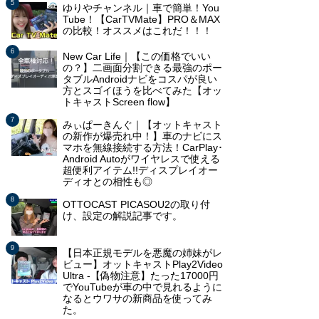
ゆりやチャンネル｜車で簡単！You
Tube！【CarTVMate】PRO＆MAX
の比較！オススメはこれだ！！！
New Car Life｜【この価格でいい
の？】二画面分割できる最強のポー
タブルAndroidナビをコスパが良い
方とスゴイほうを比べてみた【オッ
トキャストScreen flow】
みぃぱーきんぐ｜【オットキャスト
の新作が爆売れ中！】車のナビにス
マホを無線接続する方法！CarPlay･
Android Autoがワイヤレスで使える
超便利アイテム!!ディスプレイオー
ディオとの相性も◎
OTTOCAST PICASOU2の取り付
け、設定の解説記事です。
【日本正規モデルを悪魔の姉妹がレ
ビュー】オットキャストPlay2Video
Ultra -【偽物注意】たった17000円
でYouTubeが車の中で見れるように
なるとウワサの新商品を使ってみ
た。