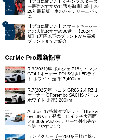
【プロに聞いた】ジャンプスタータ
ー最強おすすめ11選を徹底比較｜20
25年最新版｜車のバッテリー上がり
に！
【プロに聞いた】スマートキーケー
スの人気おすすめ38選！【2024年
版】1万円以下のブランドから高級
ブランドまでご紹介
CarMe Pro最新記事
R.3(2021)年 ポルシェ 718ケイマン
GT4 1オーナー PDLS付きLEDライ
ト ホワイト 走行17,400km
R.7(2025)年 トヨタ GR86 2.4 RZ 1
オーナー OPbrembo SACHS パール
ホワイト 走行3,200km
Android 17搭載タブレット「Blackvi
ew LINK 5」登場！11インチ大画面
と8,300mAhバッテリーで外出先で
も使いやすい1台
ランドクルーザー250を三様に魅せ