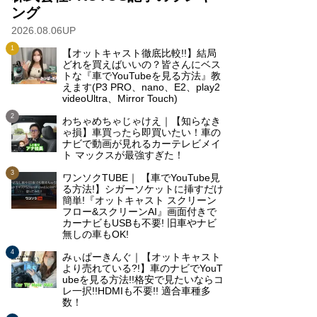
ング
2026.08.06UP
【オットキャスト徹底比較!!】結局
どれを買えばいいの？皆さんにベス
トな『車でYouTubeを見る方法』教
えます(P3 PRO、nano、E2、play2
videoUltra、Mirror Touch)
わちゃめちゃじゃけえ｜【知らなき
ゃ損】車買ったら即買いたい！車の
ナビで動画が見れるカーテレビメイ
ト マックスが最強すぎた！
ワンソクTUBE｜ 【車でYouTube見
る方法!】シガーソケットに挿すだけ
簡単!『オットキャスト スクリーン
フロー&スクリーンAI』画面付きで
カーナビもUSBも不要! 旧車やナビ
無しの車もOK!
みぃぱーきんぐ｜【オットキャスト
より売れている?!】車のナビでYouT
ubeを見る方法!!格安で見たいならコ
レ一択!!HDMIも不要!! 適合車種多
数！