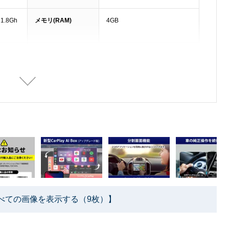
 1.8Gh
メモリ(RAM)
4GB
Micro SDカード(別
最大128GBに対応
売り)
動作温度
-30~75℃
本体重量
95g
べての画像を表示する（9枚）】