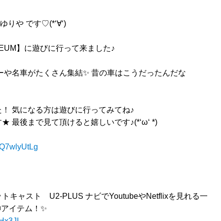
や です♡(*‘∀‘)
USEUM】に遊びに行って来ました♪
ーや名車がたくさん集結✨ 昔の車はこうだったんだな
！ 気になる方は遊びに行ってみてね♪
最後まで見て頂けると嬉しいです♪(*‘ω‘ *)
LQ7wlyUtLg
キャスト U2-PLUS ナビでYoutubeやNetflixを見れる一
Ｅ神アイテム！✨
vHx3JI