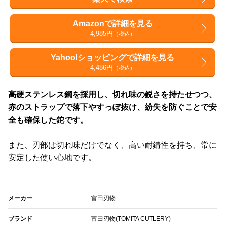
Amazonで詳細を見る
4,985円
（税込）
Yahoo!ショッピングで詳細を見る
4,486円
（税込）
高硬ステンレス鋼を採用し、切れ味の鋭さを持たせつつ、
赤のストラップで落下やすっぽ抜け、紛失を防ぐことで安
全も確保した鉈です。
また、刃部は切れ味だけでなく、高い耐錆性を持ち、常に
安定した使い心地です。
メーカー
富田刃物
ブランド
富田刃物(TOMITA CUTLERY)