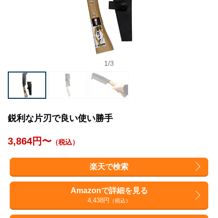
1
/
3
鋭利な片刃で良い使い勝手
3,864円〜
（税込）
楽天で検索
Amazonで詳細を見る
4,438円
（税込）