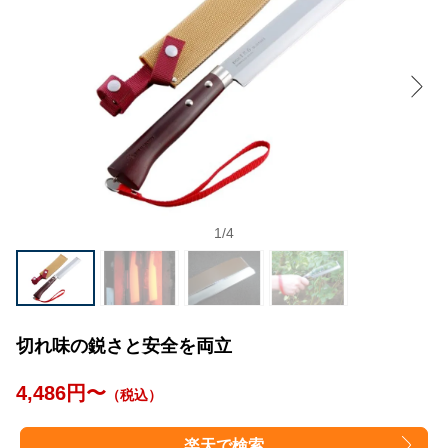
1
/
4
切れ味の鋭さと安全を両立
4,486円〜
（税込）
楽天で検索