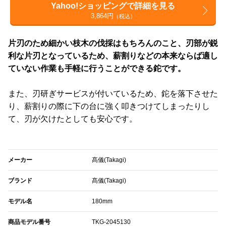
Yahoo!ショッピングで詳細を見る
3,864円
（税込）
片刃のため細かい枝木の伐採はもちろんのこと、刃部が鋭
利な片刃となっているため、薪割りなどの本来ならば適し
ていない作業も手軽に行うことができる鉈です。
また、刃研ぎサービスが付いているため、鉈を落下させた
り、薪割りの際に下の台に強く叩きつけてしまったりし
て、刃が欠けたとしても安心です。
メーカー
髙儀(Takagi)
ブランド
髙儀(Takagi)
モデル名
180mm
商品モデル番号
TKG-2045130