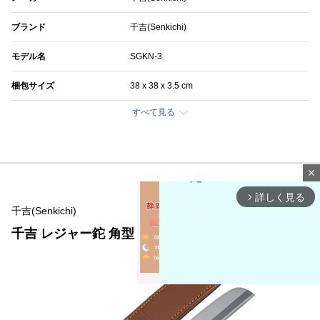
ブランド
千吉(Senkichi)
モデル名
SGKN-3
梱包サイズ
38 x 38 x 3.5 cm
すべて見る
close
詳しく見る
arrow_forward_ios
千吉(Senkichi)
千吉 レジャー鉈 角型 150mm SGKN-2