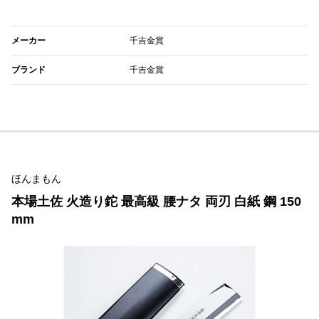
メーカー
千吉金賞
ブランド
千吉金賞
ほんまもん
本場土佐 火造り鉈 最高級 腰ナタ 両刃 白紙 鋼 150
mm