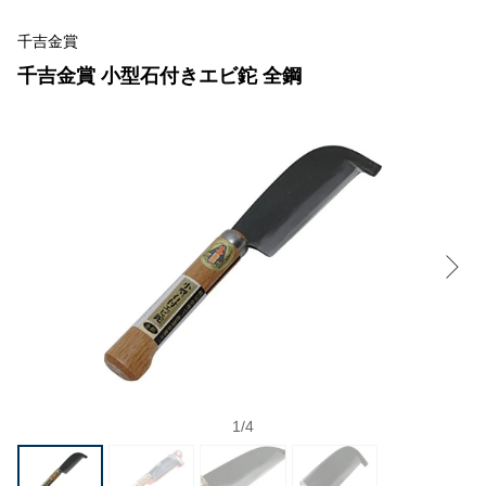
千吉金賞
千吉金賞 小型石付きエビ鉈 全鋼
1
/
4