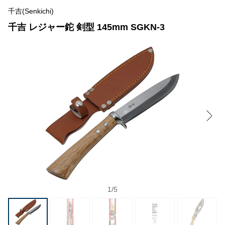
千吉(Senkichi)
千吉 レジャー鉈 剣型 145mm SGKN-3
1
/
5