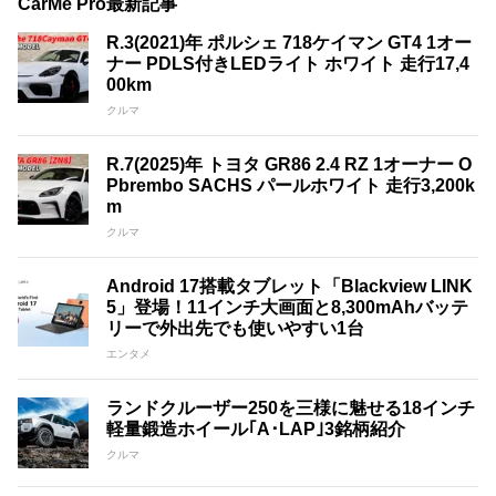
CarMe Pro最新記事
R.3(2021)年 ポルシェ 718ケイマン GT4 1オー
ナー PDLS付きLEDライト ホワイト 走行17,4
00km
クルマ
R.7(2025)年 トヨタ GR86 2.4 RZ 1オーナー O
Pbrembo SACHS パールホワイト 走行3,200k
m
クルマ
Android 17搭載タブレット「Blackview LINK
5」登場！11インチ大画面と8,300mAhバッテ
リーで外出先でも使いやすい1台
エンタメ
ランドクルーザー250を三様に魅せる18インチ
軽量鍛造ホイール｢A･LAP｣3銘柄紹介
クルマ