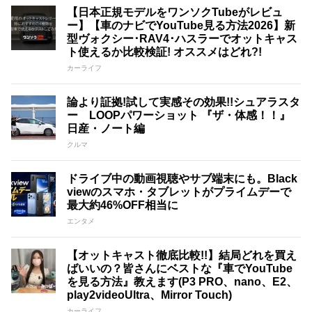
【日本正規モデルをワンソクTubeがレビュ
ー】【車のナビでYouTube見る方法2026】新
型ヴォクシー･RAV4･ハスラーでオットキャス
ト使えるか比較検証! オススメはどれ?!
カーライフ
論より証拠!試して実感その効果!!シュアラスタ
ー LOOPパワーショット 『ザ・体感！！』
日産・ノート編
クルマ
ドライブ中の動画視聴やサブ端末にも。Black
viewのスマホ・タブレットがプライムデーで
最大約46%OFF相当に
エンタメ
【オットキャスト徹底比較!!】結局どれを買え
ばいいの？皆さんにベストな『車でYouTube
を見る方法』教えます(P3 PRO、nano、E2、
play2videoUltra、Mirror Touch)
カーライフ