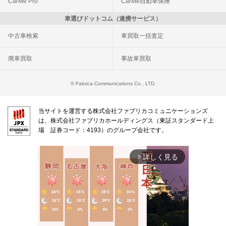
CarMe Pro
CarMe自動車保険
車選びドットコム（連携サービス）
中古車検索
車買取一括査定
廃車買取
事故車買取
© Fabrica Communications Co., LTD.
当サイトを運営する株式会社ファブリカコミュニケーションズ
は、株式会社ファブリカホールディングス（東証スタンダード上
場 証券コード：4193）のグループ会社です。
詳しく見る
arrow_forward_ios