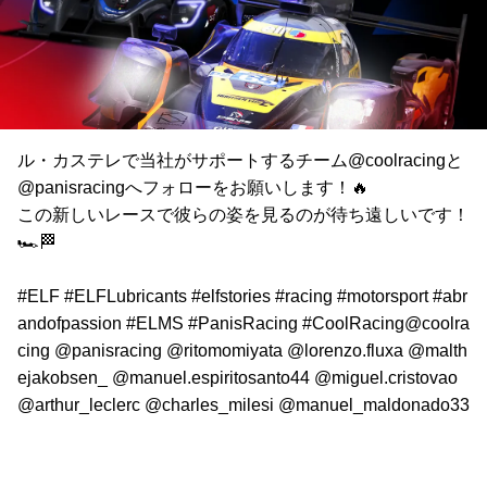
ル・カステレで当社がサポートするチーム@coolracingと
@panisracingへフォローをお願いします！🔥
この新しいレースで彼らの姿を見るのが待ち遠しいです！
🏎️🏁
#ELF #ELFLubricants #elfstories #racing #motorsport #abr
andofpassion #ELMS #PanisRacing #CoolRacing@coolra
cing @panisracing @ritomomiyata @lorenzo.fluxa @malth
ejakobsen_ @manuel.espiritosanto44 @miguel.cristovao
@arthur_leclerc @charles_milesi @manuel_maldonado33