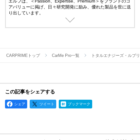
エルフは、＜Passion、Expertise、Premium＞をブランドのコ
アバリューに掲げ、日々研究開発に励み、優れた製品を世に送
り出しています。
モータースポーツには50年以上にも及び先進テクノロジーでサ
ポート。
そこで培ったテクノロジーは一般製品にも役立てられていま
す。
モータースポーツの情熱と興奮する感覚を呼び覚ましてくれる
ブランドとして、エルフの製品は世界中のお客様から信頼され
ています。
CARPRIMEトップ
CarMe Pro一覧
トタルエナジーズ・ルブリ
この記事をシェアする
シェア
ツイート
ブックマーク