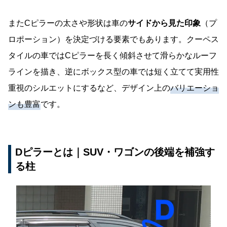
またCピラーの太さや形状は車の
サイドから見た印象
（プ
ロポーション）を決定づける要素でもあります。クーペス
タイルの車ではCピラーを長く傾斜させて滑らかなルーフ
ラインを描き、逆にボックス型の車では短く立てて実用性
重視のシルエットにするなど、デザイン上の
バリエーショ
ンも豊富
です。
Dピラーとは｜SUV・ワゴンの後端を補強す
る柱