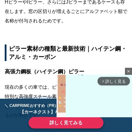
HピラーやIピラー、さらにはJピラーまであるケースも存
在します。窓の区切りが増えるごとにアルファベット順で
名称が付与されるためです。
ピラー素材の種類と最新技術｜ハイテン鋼・
アルミ・カーボン
高張力鋼板（ハイテン鋼）ピラー
close
詳しく見る
arrow_forward_ios
現在の多くの車では、ピラー部分に高張力鋼板と呼ばれる
特別な
高強度スチール素材
が使われています。通常の鋼板
よりも引張強度が高く、薄くしても十分な剛性を確保でき
＼ CARPRIMEおすすめ（PR） ／
ディーラーで手放すのはもったいない！
【カーネクスト】ならどんなクルマも高価買取
るのが利点です。
詳しく見てみる