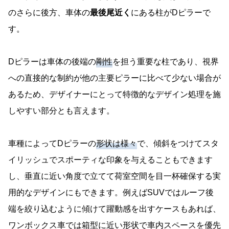
のさらに後方、車体の
最後尾近く
にある柱がDピラーで
す。
Dピラーは車体の後端の
剛性
を担う重要な柱であり、視界
への直接的な制約が他の主要ピラーに比べて少ない場合が
あるため、デザイナーにとって特徴的なデザイン処理を施
しやすい部分とも言えます。
車種によってDピラーの
形状は様々
で、傾斜をつけてスタ
イリッシュでスポーティな印象を与えることもできます
し、垂直に近い角度で立てて荷室空間を目一杯確保する実
用的なデザインにもできます。例えばSUVではルーフ後
端を絞り込むように傾けて躍動感を出すケースもあれば、
ワンボックス車では箱型に近い形状で車内スペースを優先