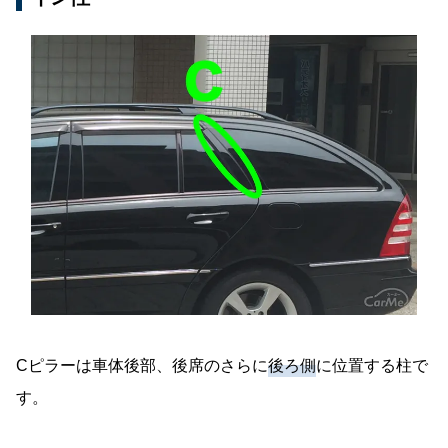
Cピラーは車体後部、後席のさらに
後ろ側
に位置する柱で
す。