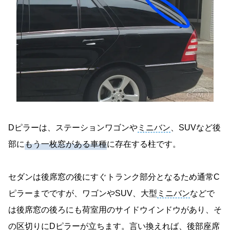
Dピラーは、ステーションワゴンや
ミニバン
、SUVなど後
部に
もう一枚窓がある車種
に存在する柱です。
セダンは後席窓の後にすぐトランク部分となるため通常C
ピラーまでですが、ワゴンやSUV、大型
ミニバン
などで
は後席窓の後ろにも荷室用のサイドウインドウがあり、そ
の区切りにDピラーが立ちます。言い換えれば、後部座席