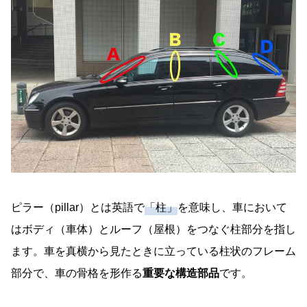
高張力鋼板（ハイテン鋼）ピラー
アルミニウム合金ピラー
カーボンファイバー製ピラー
ピラーに関する豆知識Q&A｜死角対策から透明ピ
ラーまで
Q1: 乗用車のピラーは何本ある？
Q2: ピラー名称がアルファベットの理由は？
Q3: ピラーレス車は実在した？
Q4: ピラーが生む運転中の死角とは？
ピラー（pillar）とは英語で
「柱」
を意味し、車において
はボディ（車体）とルーフ（屋根）をつなぐ柱部分を指し
Q5: 昔の車のアンテナはどこに刺さっていた？
ます。車を真横から見たときに立っている柱状のフレーム
まとめ｜ピラー種類を知って安全で快適なカーラ
部分で、車の骨格を形作る
重要な構造部品
です。
イフを