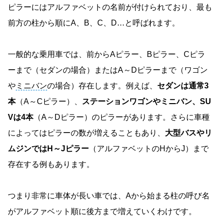
ピラーにはアルファベットの名前が付けられており、最も
前方の柱から順にA、B、C、D…と呼ばれます。
一般的な乗用車では、前からAピラー、Bピラー、Cピラ
ーまで（セダンの場合）またはA～Dピラーまで（ワゴン
や
ミニバン
の場合）存在します。例えば、
セダンは通常3
本
（A～Cピラー）、
ステーションワゴンやミニバン、SU
Vは4本
（A～Dピラー）のピラーがあります。さらに車種
によってはピラーの数が増えることもあり、
大型バスやリ
ムジンではH～Jピラー
（アルファベットのHからJ）まで
存在する例もあります。
つまり非常に車体が長い車では、Aから始まる柱の呼び名
がアルファベット順に後方まで増えていくわけです。