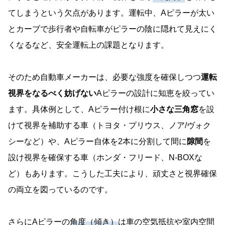
てしまうという欠点があります。運転中、Aピラーが太い
とカーブで歩行者や自転車がピラーの陰に隠れて見えにく
くなるなど、安全運転上の課題となります。
そのため自動車メーカーは、必要な強度を確保しつつ
運転
視界をなるべく妨げない
Aピラーの設計に知恵を絞ってい
ます。具体例として、Aピラー付け根に
小さな三角窓
を設
けて視界を補助する車（トヨタ・プリウス、ノア/ヴォク
シーなど）や、Aピラー自体を2本に分割して間に
隙間
を
設け視界を確保する車（ホンダ・フリード、N-BOXな
ど）もあります。こうした工夫により、頑丈さと視界確保
の両立を図っているのです。
さらにAピラーの
角度（傾き）
は車の空気抵抗や室内空間