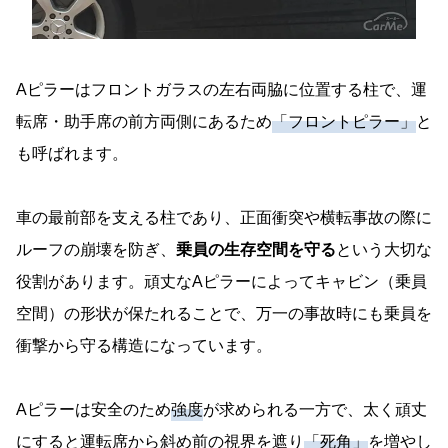
Aピラーはフロントガラスの左右両脇に位置する柱で、運
転席・助手席の前方両側にあるため
「フロントピラー」
と
も呼ばれます。
車の最前部を支える柱であり、正面衝突や横転事故の際に
ルーフの崩壊を防ぎ、
乗員の生存空間を守る
という大切な
役割があります。頑丈なAピラーによってキャビン（乗員
空間）の形状が保たれることで、万一の事故時にも乗員を
衝撃から守る構造になっています。
Aピラーは安全のため
強度
が求められる一方で、太く頑丈
にすると運転席から斜め前の視界を遮り
「死角」
を増やし