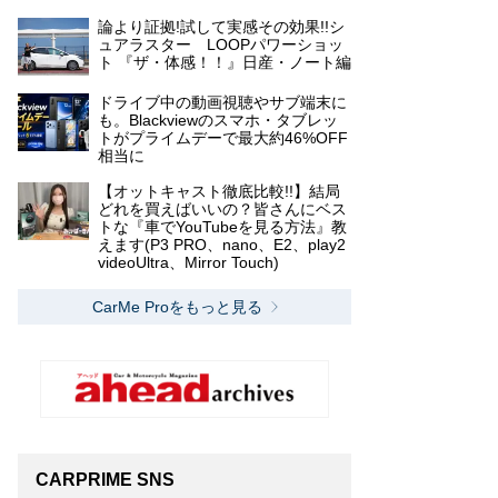
論より証拠!試して実感その効果!!シ
ュアラスター LOOPパワーショッ
ト 『ザ・体感！！』日産・ノート編
ドライブ中の動画視聴やサブ端末に
も。Blackviewのスマホ・タブレッ
トがプライムデーで最大約46%OFF
相当に
【オットキャスト徹底比較!!】結局
どれを買えばいいの？皆さんにベス
トな『車でYouTubeを見る方法』教
えます(P3 PRO、nano、E2、play2
videoUltra、Mirror Touch)
CarMe Proをもっと見る
CARPRIME SNS