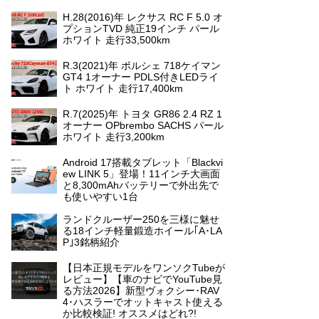
H.28(2016)年 レクサス RC F 5.0 オ
プションTVD 純正19インチ パール
ホワイト 走行33,500km
R.3(2021)年 ポルシェ 718ケイマン
GT4 1オーナー PDLS付きLEDライ
ト ホワイト 走行17,400km
R.7(2025)年 トヨタ GR86 2.4 RZ 1
オーナー OPbrembo SACHS パール
ホワイト 走行3,200km
Android 17搭載タブレット「Blackvi
ew LINK 5」登場！11インチ大画面
と8,300mAhバッテリーで外出先で
も使いやすい1台
ランドクルーザー250を三様に魅せ
る18インチ軽量鍛造ホイール｢A･LA
P｣3銘柄紹介
【日本正規モデルをワンソクTubeが
レビュー】【車のナビでYouTube見
る方法2026】新型ヴォクシー･RAV
4･ハスラーでオットキャスト使える
か比較検証! オススメはどれ?!