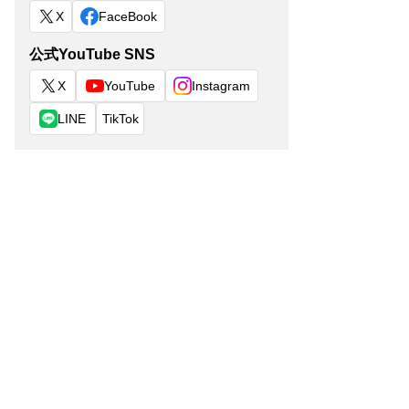
X
FaceBook
公式YouTube SNS
X
YouTube
Instagram
LINE
TikTok