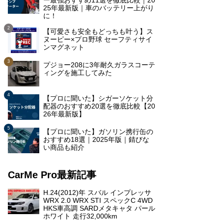
ー最強おすすめ11選を徹底比較｜20
25年最新版｜車のバッテリー上がり
に！
【可愛さも安全もどっちも叶う】ス
ヌーピー×プロ野球 セーフティサイ
ンマグネット
プジョー208に3年耐久ガラスコーテ
ィングを施工してみた
【プロに聞いた】シガーソケット分
配器のおすすめ20選を徹底比較【20
26年最新版】
【プロに聞いた】ガソリン携行缶の
おすすめ18選｜2025年版｜錆びな
い商品も紹介
CarMe Pro最新記事
H.24(2012)年 スバル インプレッサ
WRX 2.0 WRX STI スペックC 4WD
HKS車高調 SARDメタキャタ パール
ホワイト 走行32,000km