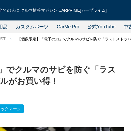
ての人に クルマ情報マガジン CARPRIME[カープライム]
用品
カスタムパーツ
CarMe Pro
公式YouTube
中
UST
【個数限定】「電子の力」でクルマのサビを防ぐ「ラストストッ
」でクルマのサビを防ぐ「ラス
ルがお買い得！
ブックマーク