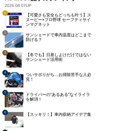
2026.08.07UP
【可愛さも安全もどっちも叶う】ス
ヌーピー×プロ野球 セーフティサイ
ンマグネット
サンシェードで車内温度はどこまで
防げる？
【冬でも】日差しよけだけではない
サンシェード活用術
ついサボりがち…お掃除苦手な人必
見！
ドライバーの“あるある”なイライラ
を解消！
【スッキリ！】車内収納アイデア集