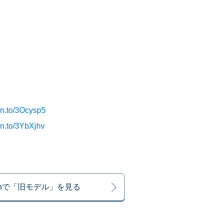
o/3Ocysp5
o/3YbXjhv
onで「旧モデル」を見る