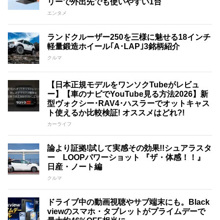
リーで外出先でも使いやすい1台
エンタメ
ランドクルーザー250を三様に魅せる18インチ
軽量鍛造ホイール｢A･LAP｣3銘柄紹介
クルマ
【日本正規モデルをワンソクTubeがレビュ
ー】【車のナビでYouTube見る方法2026】新
型ヴォクシー･RAV4･ハスラーでオットキャス
ト使えるか比較検証! オススメはどれ?!
カーライフ
論より証拠!試して実感その効果!!シュアラスタ
ー LOOPパワーショット 『ザ・体感！！』
日産・ノート編
クルマ
ドライブ中の動画視聴やサブ端末にも。Black
viewのスマホ・タブレットがプライムデーで