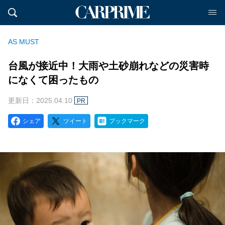
AS MUST
台風が接近中！大雨や土砂崩れなどの災害時
になくて困ったもの
更新日：2025.04.10
PR
シェア
ツイート
ブックマーク