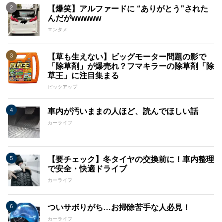
【爆笑】アルファードに “ありがとう”された
んだがwwwww
エンタメ
【草も生えない】ビッグモーター問題の影で
「除草剤」が爆売れ？フマキラーの除草剤「除
草王」に注目集まる
ピックアップ
車内が汚いままの人ほど、読んでほしい話
カーライフ
【要チェック】冬タイヤの交換前に！車内整理
で安全・快適ドライブ
カーライフ
ついサボりがち…お掃除苦手な人必見！
カーライフ