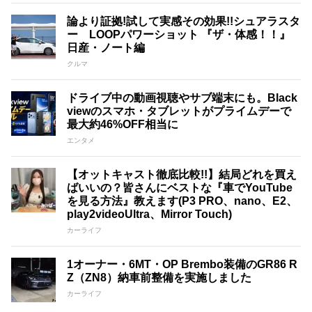
論より証拠!試して実感その効果!!シュアラスタ
ー LOOPパワーショット 『ザ・体感！！』
日産・ノート編
クルマ
ドライブ中の動画視聴やサブ端末にも。Black
viewのスマホ・タブレットがプライムデーで
最大約46%OFF相当に
エンタメ
【オットキャスト徹底比較!!】結局どれを買え
ばいいの？皆さんにベストな『車でYouTube
を見る方法』教えます(P3 PRO、nano、E2、
play2videoUltra、Mirror Touch)
カーライフ
1オーナー・6MT・OP Brembo装備のGR86 R
Z（ZN8）納車前整備を実施しました
カーライフ