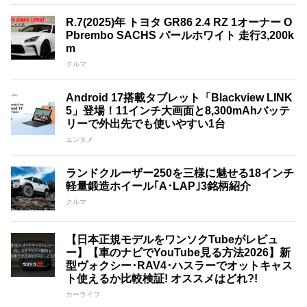
R.7(2025)年 トヨタ GR86 2.4 RZ 1オーナー O
Pbrembo SACHS パールホワイト 走行3,200k
m
クルマ
Android 17搭載タブレット「Blackview LINK
5」登場！11インチ大画面と8,300mAhバッテ
リーで外出先でも使いやすい1台
エンタメ
ランドクルーザー250を三様に魅せる18インチ
軽量鍛造ホイール｢A･LAP｣3銘柄紹介
クルマ
【日本正規モデルをワンソクTubeがレビュ
ー】【車のナビでYouTube見る方法2026】新
型ヴォクシー･RAV4･ハスラーでオットキャス
ト使えるか比較検証! オススメはどれ?!
カーライフ