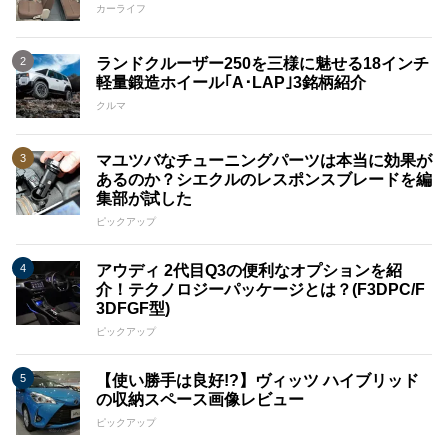
カーライフ
ランドクルーザー250を三様に魅せる18インチ
軽量鍛造ホイール｢A･LAP｣3銘柄紹介
クルマ
マユツバなチューニングパーツは本当に効果が
あるのか？シエクルのレスポンスブレードを編
集部が試した
ピックアップ
アウディ 2代目Q3の便利なオプションを紹
介！テクノロジーパッケージとは？(F3DPC/F
3DFGF型)
ピックアップ
【使い勝手は良好!?】ヴィッツ ハイブリッド
の収納スペース画像レビュー
ピックアップ