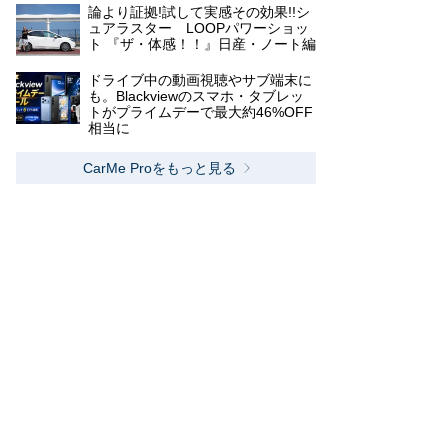
論より証拠!試して実感その効果!!シ
ュアラスター LOOPパワーショッ
ト 『ザ・体感！！』日産・ノート編
ドライブ中の動画視聴やサブ端末に
も。Blackviewのスマホ・タブレッ
トがプライムデーで最大約46%OFF
相当に
CarMe Proをもっと見る