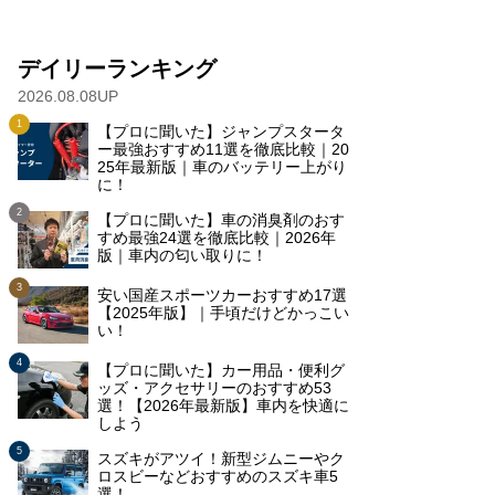
デイリーランキング
2026.08.08UP
【プロに聞いた】ジャンプスタータ
ー最強おすすめ11選を徹底比較｜20
25年最新版｜車のバッテリー上がり
に！
【プロに聞いた】車の消臭剤のおす
すめ最強24選を徹底比較｜2026年
版｜車内の匂い取りに！
安い国産スポーツカーおすすめ17選
【2025年版】｜手頃だけどかっこい
い！
【プロに聞いた】カー用品・便利グ
ッズ・アクセサリーのおすすめ53
選！【2026年最新版】車内を快適に
しよう
スズキがアツイ！新型ジムニーやク
ロスビーなどおすすめのスズキ車5
選！