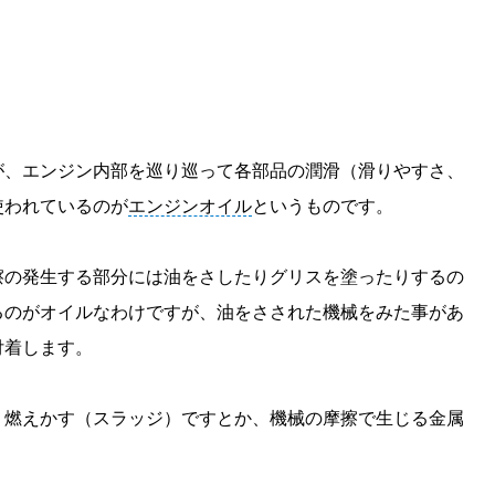
M
u
t
e
が、エンジン内部を巡り巡って各部品の潤滑（滑りやすさ、
使われているのが
エンジンオイル
というものです。
擦の発生する部分には油をさしたりグリスを塗ったりするの
るのがオイルなわけですが、油をさされた機械をみた事があ
付着します。
う燃えかす（スラッジ）ですとか、機械の摩擦で生じる金属