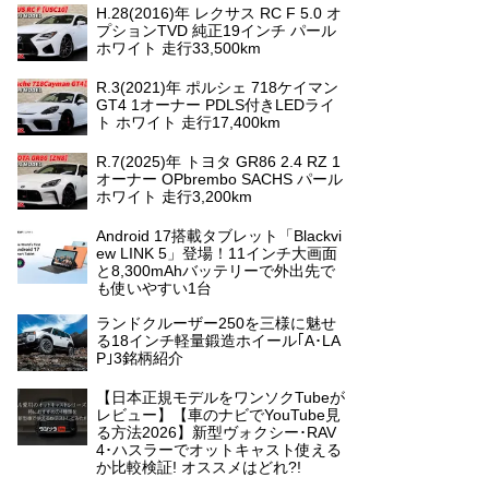
H.28(2016)年 レクサス RC F 5.0 オ
プションTVD 純正19インチ パール
ホワイト 走行33,500km
R.3(2021)年 ポルシェ 718ケイマン
GT4 1オーナー PDLS付きLEDライ
ト ホワイト 走行17,400km
R.7(2025)年 トヨタ GR86 2.4 RZ 1
オーナー OPbrembo SACHS パール
ホワイト 走行3,200km
Android 17搭載タブレット「Blackvi
ew LINK 5」登場！11インチ大画面
と8,300mAhバッテリーで外出先で
も使いやすい1台
ランドクルーザー250を三様に魅せ
る18インチ軽量鍛造ホイール｢A･LA
P｣3銘柄紹介
【日本正規モデルをワンソクTubeが
レビュー】【車のナビでYouTube見
る方法2026】新型ヴォクシー･RAV
4･ハスラーでオットキャスト使える
か比較検証! オススメはどれ?!