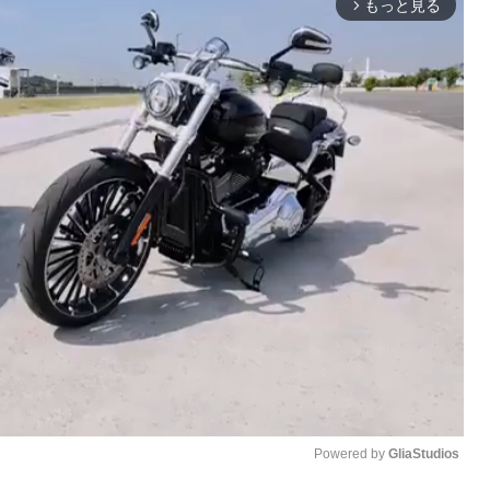
もっと見る
arrow_forward_ios
Powered by 
GliaStudios