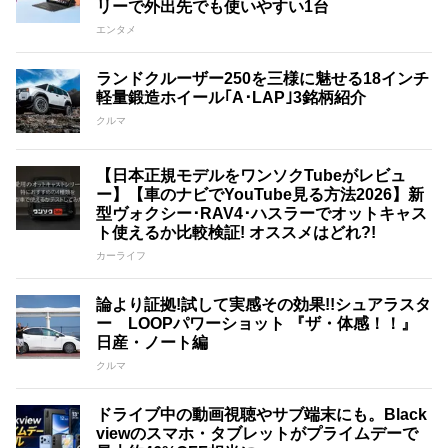
リーで外出先でも使いやすい1台
エンタメ
ランドクルーザー250を三様に魅せる18インチ
軽量鍛造ホイール｢A･LAP｣3銘柄紹介
クルマ
【日本正規モデルをワンソクTubeがレビュ
ー】【車のナビでYouTube見る方法2026】新
型ヴォクシー･RAV4･ハスラーでオットキャス
ト使えるか比較検証! オススメはどれ?!
カーライフ
論より証拠!試して実感その効果!!シュアラスタ
ー LOOPパワーショット 『ザ・体感！！』
日産・ノート編
クルマ
ドライブ中の動画視聴やサブ端末にも。Black
viewのスマホ・タブレットがプライムデーで