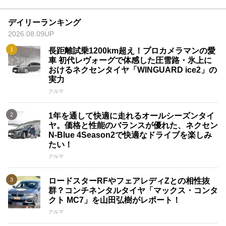
デイリーランキング
2026.08.09UP
長距離試乗1200km超え！プロカメラマンの愛
車 初代レヴォーグで体感した圧雪路・氷上に
おけるネクセンタイヤ「WINGUARD ice2」の
実力
クルマ
1年を通して快適に走れるオールシーズンタイ
ヤ。価格と性能のバランスが優れた、ネクセン
N-Blue 4Season2で快適なドライブを楽しみ
たい！
クルマ
ロードスターRFやフェアレディZとの相性抜
群？コンチネンタルタイヤ「マックス・コンタ
クト MC7」を山田弘樹がレポート！
クルマ