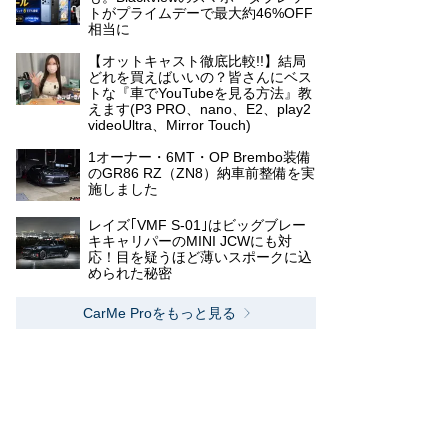
トがプライムデーで最大約46%OFF
相当に
【オットキャスト徹底比較!!】結局
どれを買えばいいの？皆さんにベス
トな『車でYouTubeを見る方法』教
えます(P3 PRO、nano、E2、play2
videoUltra、Mirror Touch)
1オーナー・6MT・OP Brembo装備
のGR86 RZ（ZN8）納車前整備を実
施しました
レイズ｢VMF S-01｣はビッグブレー
キキャリパーのMINI JCWにも対
応！目を疑うほど薄いスポークに込
められた秘密
CarMe Proをもっと見る