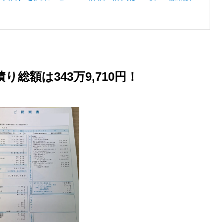
M
u
t
e
総額は343万9,710円！