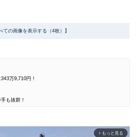
べての画像を表示する（4枚）】
3万9,710円！
勝手も抜群！
もっと見る
arrow_forward_ios