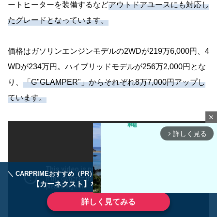
ートヒーターを装備するなど
アウトドアユースにも対応し
たグレードとなっています。
価格はガソリンエンジンモデルの2WDが219万6,000円、4
WDが234万円。ハイブリッドモデルが256万2,000円とな
り、
「G"GLAMPER"」からそれぞれ8万7,000円アップし
ています。
close
詳しく見る
arrow_forward_ios
＼ CARPRIMEおすすめ（PR） ／
ディーラーで手放すのはもったいない！
【カーネクスト】ならどんなクルマも高価買取
詳しく見てみる