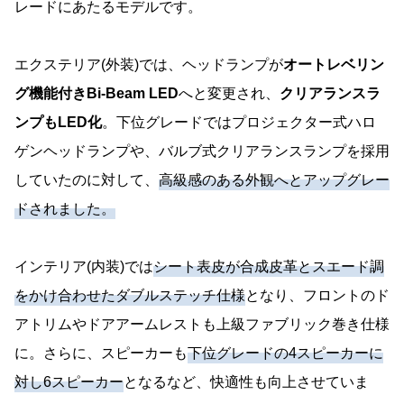
レードにあたるモデルです。
エクステリア(外装)では、ヘッドランプが
オートレベリン
グ機能付きBi-Beam LED
へと変更され、
クリアランスラ
ンプもLED化
。下位グレードではプロジェクター式ハロ
ゲンヘッドランプや、バルブ式クリアランスランプを採用
していたのに対して、
高級感のある外観へとアップグレー
ドされました。
インテリア(内装)では
シート表皮が合成皮革とスエード調
をかけ合わせたダブルステッチ仕様
となり、フロントのド
アトリムやドアアームレストも上級ファブリック巻き仕様
に。さらに、スピーカーも
下位グレードの4スピーカーに
対し6スピーカー
となるなど、快適性も向上させていま