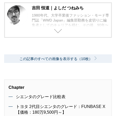
吉田 恒道｜よしだ つねみち
1980年代、大学卒業後ファッション・モード専
門誌「WWD Japan」編集部勤務を皮切りに編
集者としてのキャリアを積む。その後、90年〜
2000年代、中堅出版社ダイヤモンド社の自動車
専門誌・副編集長に就く。以降、男性ライフス
タイル誌「Straight’」（扶桑社）など複数の男
性誌編集長を歴任し独立、フリーランスのエデ
ィターに、現職。著書に「シングルモルトの愉
しみ方」（学習研究社）がある。
この記事のすべての画像を表示する（10枚）
Chapter
シエンタのグレード比較表
トヨタ 2代目シエンタのグレード：FUNBASE X
【価格：180万9,500円～】