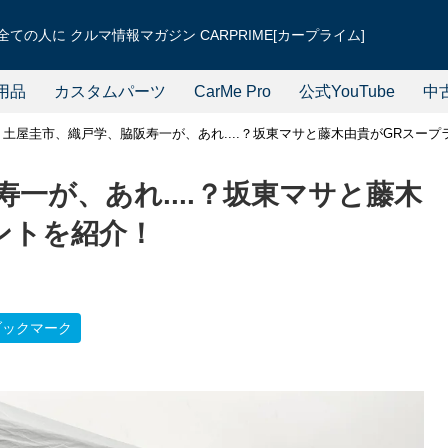
ての人に クルマ情報マガジン CARPRIME[カープライム]
用品
カスタムパーツ
CarMe Pro
公式YouTube
中
土屋圭市、織戸学、脇阪寿一が、あれ....？坂東マサと藤木由貴がGRスー
一が、あれ....？坂東マサと藤木
ントを紹介！
ブックマーク