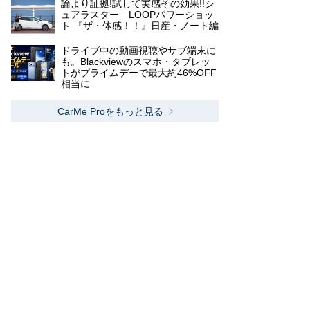
論より証拠!試して実感その効果!!シ
ュアラスター LOOPパワーショッ
ト 『ザ・体感！！』日産・ノート編
ドライブ中の動画視聴やサブ端末に
も。Blackviewのスマホ・タブレッ
トがプライムデーで最大約46%OFF
相当に
CarMe Proをもっと見る