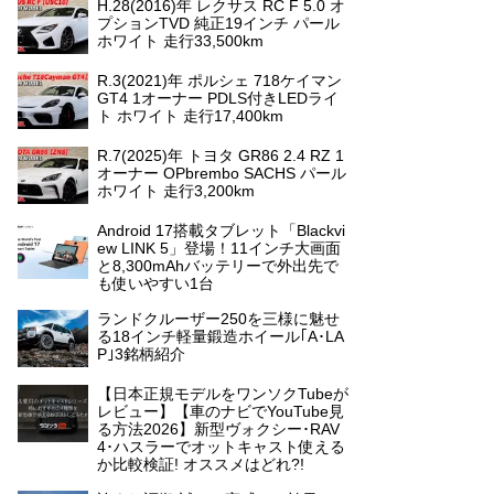
H.28(2016)年 レクサス RC F 5.0 オ
プションTVD 純正19インチ パール
ホワイト 走行33,500km
R.3(2021)年 ポルシェ 718ケイマン
GT4 1オーナー PDLS付きLEDライ
ト ホワイト 走行17,400km
R.7(2025)年 トヨタ GR86 2.4 RZ 1
オーナー OPbrembo SACHS パール
ホワイト 走行3,200km
Android 17搭載タブレット「Blackvi
ew LINK 5」登場！11インチ大画面
と8,300mAhバッテリーで外出先で
も使いやすい1台
ランドクルーザー250を三様に魅せ
る18インチ軽量鍛造ホイール｢A･LA
P｣3銘柄紹介
【日本正規モデルをワンソクTubeが
レビュー】【車のナビでYouTube見
る方法2026】新型ヴォクシー･RAV
4･ハスラーでオットキャスト使える
か比較検証! オススメはどれ?!