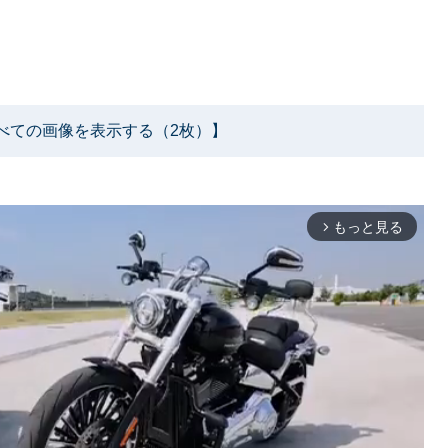
べての画像を表示する（2枚）】
もっと見る
arrow_forward_ios