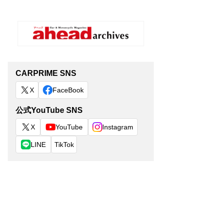
CARPRIME SNS
X
FaceBook
公式YouTube SNS
X
YouTube
Instagram
LINE
TikTok