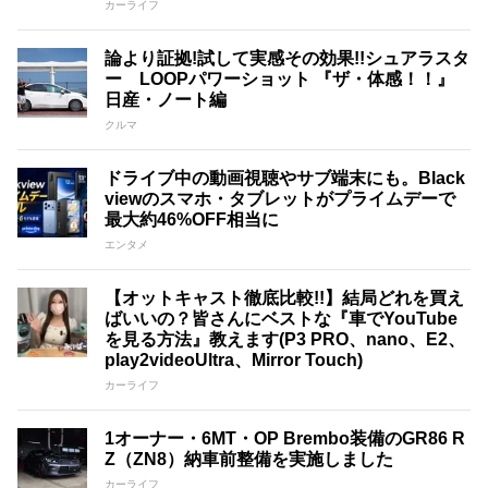
カーライフ
論より証拠!試して実感その効果!!シュアラスタ
ー LOOPパワーショット 『ザ・体感！！』
日産・ノート編
クルマ
ドライブ中の動画視聴やサブ端末にも。Black
viewのスマホ・タブレットがプライムデーで
最大約46%OFF相当に
エンタメ
【オットキャスト徹底比較!!】結局どれを買え
ばいいの？皆さんにベストな『車でYouTube
を見る方法』教えます(P3 PRO、nano、E2、
play2videoUltra、Mirror Touch)
カーライフ
1オーナー・6MT・OP Brembo装備のGR86 R
Z（ZN8）納車前整備を実施しました
カーライフ