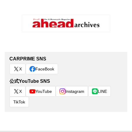
CARPRIME SNS
X
FaceBook
公式YouTube SNS
X
YouTube
Instagram
LINE
TikTok