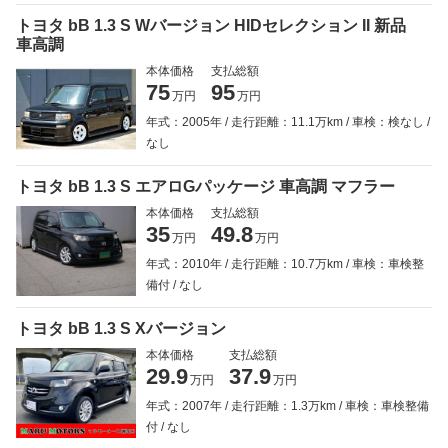
トヨタ bB 1.3 S Wバージョン HIDセレクション II 新品
車高調
本体価格
支払総額
75
95
万円
万円
年式：2005年
走行距離：11.1万km
車検：検なし
なし
トヨタ bB 1.3 S エアロGパッケージ 車高調 マフラー
本体価格
支払総額
35
49.8
万円
万円
年式：2010年
走行距離：10.7万km
車検：車検整
備付
なし
トヨタ bB 1.3 S Xバージョン
本体価格
支払総額
29.9
37.9
万円
万円
年式：2007年
走行距離：1.3万km
車検：車検整備
付
なし