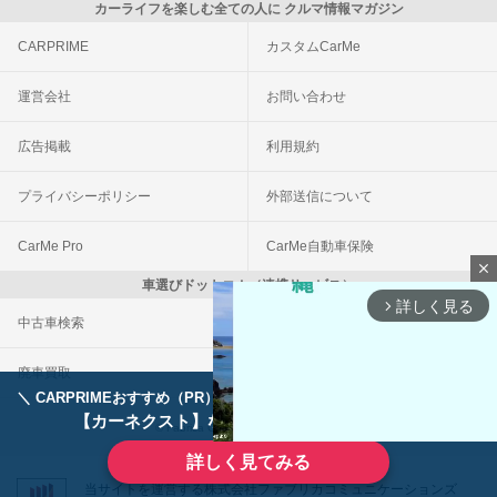
カーライフを楽しむ全ての人に クルマ情報マガジン
CARPRIME
カスタムCarMe
運営会社
お問い合わせ
広告掲載
利用規約
プライバシーポリシー
外部送信について
CarMe Pro
CarMe自動車保険
close
車選びドットコム（連携サービス）
詳しく見る
arrow_forward_ios
中古車検索
車買取一括査定
廃車買取
事故車買取
＼ CARPRIMEおすすめ（PR） ／
ディーラーで手放すのはもったいない！
【カーネクスト】ならどんなクルマも高価買取
© Fabrica Communications Co., LTD.
詳しく見てみる
当サイトを運営する株式会社ファブリカコミュニケーションズ