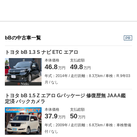
bBの中古車一覧
PR
トヨタ bB 1.3 S ナビ ETC エアロ
本体価格
支払総額
46.8
49.8
万円
万円
年式：2014年
走行距離：8.3万km
車検：R.9年03
月
なし
トヨタ bB 1.5 Z エアロ Gパッケージ 修復歴無 JAAA鑑
定済 バックカメラ
本体価格
支払総額
37.9
50
万円
万円
年式：2009年
走行距離：6.8万km
車検：車検整備
付
なし