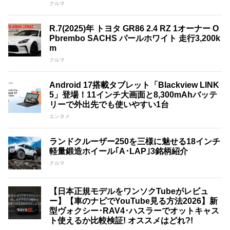
クルマ
R.7(2025)年 トヨタ GR86 2.4 RZ 1オーナー O
Pbrembo SACHS パールホワイト 走行3,200k
m
クルマ
Android 17搭載タブレット「Blackview LINK
5」登場！11インチ大画面と8,300mAhバッテ
リーで外出先でも使いやすい1台
エンタメ
ランドクルーザー250を三様に魅せる18インチ
軽量鍛造ホイール｢A･LAP｣3銘柄紹介
クルマ
【日本正規モデルをワンソクTubeがレビュ
ー】【車のナビでYouTube見る方法2026】新
型ヴォクシー･RAV4･ハスラーでオットキャス
ト使えるか比較検証! オススメはどれ?!