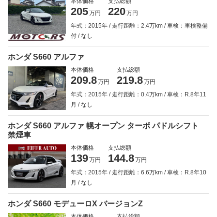
本体価格
支払総額
205
220
万円
万円
年式：2015年
走行距離：2.4万km
車検：車検整備
付
なし
ホンダ S660 アルファ
本体価格
支払総額
209.8
219.8
万円
万円
年式：2015年
走行距離：0.4万km
車検：R.8年11
月
なし
ホンダ S660 アルファ 幌オープン ターボ パドルシフト
禁煙車
本体価格
支払総額
139
144.8
万円
万円
年式：2015年
走行距離：6.6万km
車検：R.8年10
月
なし
ホンダ S660 モデューロX バージョンZ
本体価格
支払総額