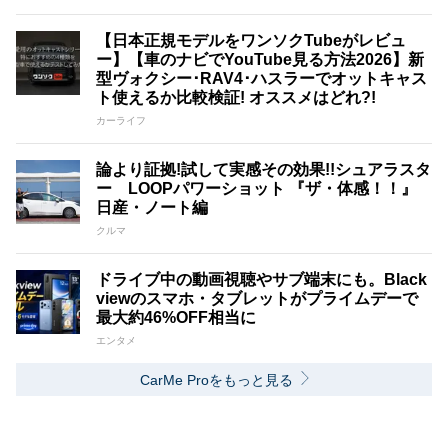
【日本正規モデルをワンソクTubeがレビュ
ー】【車のナビでYouTube見る方法2026】新
型ヴォクシー･RAV4･ハスラーでオットキャス
ト使えるか比較検証! オススメはどれ?!
カーライフ
論より証拠!試して実感その効果!!シュアラスタ
ー LOOPパワーショット 『ザ・体感！！』
日産・ノート編
クルマ
ドライブ中の動画視聴やサブ端末にも。Black
viewのスマホ・タブレットがプライムデーで
最大約46%OFF相当に
エンタメ
CarMe Proをもっと見る