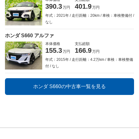
390.3
401.9
万円
万円
年式：2021年
走行距離：20km
車検：車検整備付
なし
ホンダ S660 アルファ
本体価格
支払総額
155.3
166.9
万円
万円
年式：2015年
走行距離：4.2万km
車検：車検整備
付
なし
ホンダ S660の中古車一覧を見る