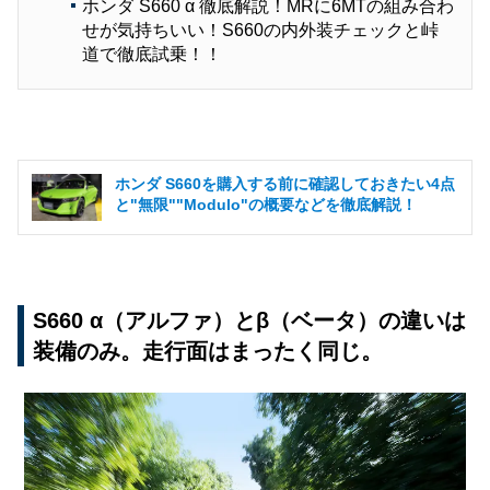
ホンダ S660 α 徹底解説！MRに6MTの組み合わ
せが気持ちいい！S660の内外装チェックと峠
道で徹底試乗！！
ホンダ S660を購入する前に確認しておきたい4点
と"無限""Modulo"の概要などを徹底解説！
S660 α（アルファ）とβ（ベータ）の違いは
装備のみ。走行面はまったく同じ。