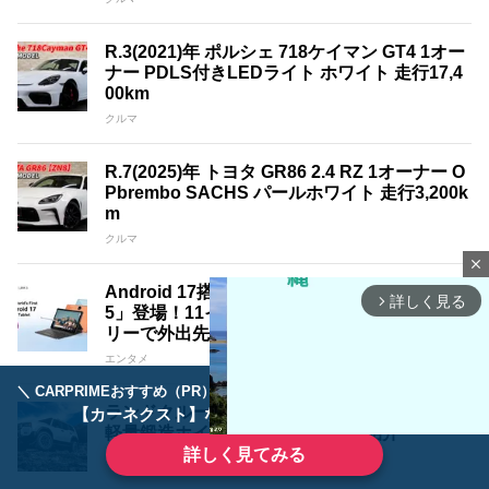
R.3(2021)年 ポルシェ 718ケイマン GT4 1オー
ナー PDLS付きLEDライト ホワイト 走行17,4
00km
クルマ
R.7(2025)年 トヨタ GR86 2.4 RZ 1オーナー O
Pbrembo SACHS パールホワイト 走行3,200k
m
クルマ
close
Android 17搭載タブレット「Blackview LINK
詳しく見る
arrow_forward_ios
5」登場！11インチ大画面と8,300mAhバッテ
リーで外出先でも使いやすい1台
エンタメ
＼ CARPRIMEおすすめ（PR） ／
ディーラーで手放すのはもったいない！
ランドクルーザー250を三様に魅せる18インチ
【カーネクスト】ならどんなクルマも高価買取
軽量鍛造ホイール｢A･LAP｣3銘柄紹介
詳しく見てみる
クルマ