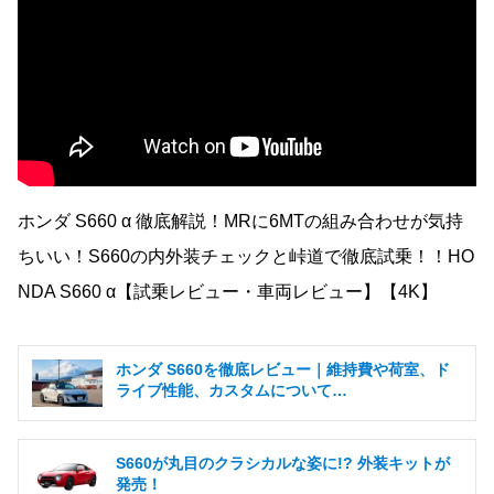
ホンダ S660 α 徹底解説！MRに6MTの組み合わせが気持
ちいい！S660の内外装チェックと峠道で徹底試乗！！HO
NDA S660 α【試乗レビュー・車両レビュー】【4K】
ホンダ S660を徹底レビュー｜維持費や荷室、ド
ライブ性能、カスタムについて…
S660が丸目のクラシカルな姿に!? 外装キットが
発売！