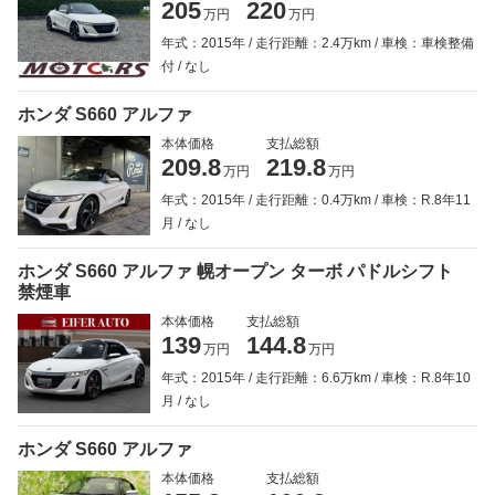
205
220
万円
万円
年式：2015年
走行距離：2.4万km
車検：車検整備
付
なし
ホンダ S660 アルファ
本体価格
支払総額
209.8
219.8
万円
万円
年式：2015年
走行距離：0.4万km
車検：R.8年11
月
なし
ホンダ S660 アルファ 幌オープン ターボ パドルシフト
禁煙車
本体価格
支払総額
139
144.8
万円
万円
年式：2015年
走行距離：6.6万km
車検：R.8年10
月
なし
ホンダ S660 アルファ
本体価格
支払総額