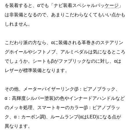
を装着すると、αでも「ナビ装着スペシャルパッ
ケージ
」
は非装備となるので、あまりこだわらなくてもいい点かも
しれません。
こだわり派の方なら、αに装備される革巻きのステアリン
グホイールやシフトノブ、アルミペダルは気になるところ
でしょうか。シートもβがファブリックなのに対し、αは
レザーが標準装備となります。
その他、メーターバイザーリンク(β：ピアノブラック、
α：高輝度シルバー塗装)の色やインナードアハンドルなど
のメッキ処理、スマートキーのカラー(β：ピアノブラッ
ク、α：カーボン調)、ルームランプ(αはLED)になる点が
異なります。