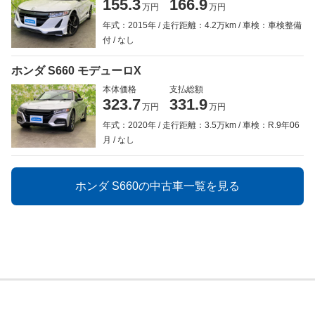
155.3
166.9
万円
万円
年式：2015年
走行距離：4.2万km
車検：車検整備
付
なし
ホンダ S660 モデューロX
本体価格
支払総額
323.7
331.9
万円
万円
年式：2020年
走行距離：3.5万km
車検：R.9年06
月
なし
ホンダ S660の中古車一覧を見る