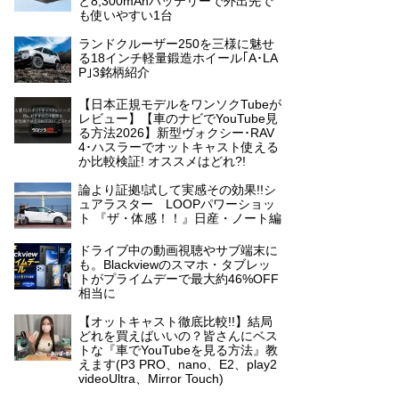
と8,300mAhバッテリーで外出先で
も使いやすい1台
ランドクルーザー250を三様に魅せ
る18インチ軽量鍛造ホイール｢A･LA
P｣3銘柄紹介
【日本正規モデルをワンソクTubeが
レビュー】【車のナビでYouTube見
る方法2026】新型ヴォクシー･RAV
4･ハスラーでオットキャスト使える
か比較検証! オススメはどれ?!
論より証拠!試して実感その効果!!シ
ュアラスター LOOPパワーショッ
ト 『ザ・体感！！』日産・ノート編
ドライブ中の動画視聴やサブ端末に
も。Blackviewのスマホ・タブレッ
トがプライムデーで最大約46%OFF
相当に
【オットキャスト徹底比較!!】結局
どれを買えばいいの？皆さんにベス
トな『車でYouTubeを見る方法』教
えます(P3 PRO、nano、E2、play2
videoUltra、Mirror Touch)