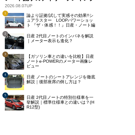
2026.08.07UP
論より証拠!試して実感その効果!!シ
ュアラスター LOOPパワーショッ
ト 『ザ・体感！！』日産・ノート編
日産 2代目ノートのインパネを解説
｜メーター表示も進化？
【ガソリン車との違いを比較】日産
ノートe-POWERのメーター画像レ
ビュー
日産 ノートのシートアレンジを徹底
解説｜後部座席の倒し方は？
日産 2代目ノートの特別仕様車を一
挙解説｜標準仕様車との違いは？(H
R12型)