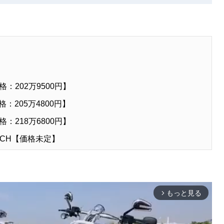
：202万9500円】
：205万4800円】
：218万6800円】
ECH【価格未定】
もっと見る
arrow_forward_ios