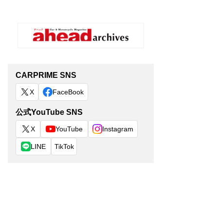
CARPRIME SNS
X
FaceBook
公式YouTube SNS
X
YouTube
Instagram
LINE
TikTok