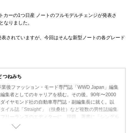
パクトカーの1つ日産 ノートのフルモデルチェンジが発表さ
となりました。
発表されていますが、今回はそんな新型ノートの各グレード
だ つねみち
卒業後ファッション・モード専門誌「WWD Japan」編集
編集者としてのキャリアを積む。その後、90年〜2000
社ダイヤモンド社の自動車専門誌・副編集長に就く。以
イル誌「Straight’」（扶桑社）など複数の男性誌編集
、フリーランスのエディターに、現職。著書に「シングル
方」（学習研究社）がある。