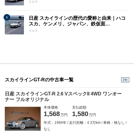
クルマ
日産 スカイラインの歴代の愛称と由来｜ハコ
スカ、ケンメリ、ジャパン、鉄仮面…
クルマ
スカイラインGT-Rの中古車一覧
PR
日産 スカイラインGT-R 2.6 VスペックII 4WD ワンオー
ナー フルオリジナル
本体価格
支払総額
1,568
1,580
万円
万円
年式：1994年
走行距離：4.3万km
車検：検なし
なし