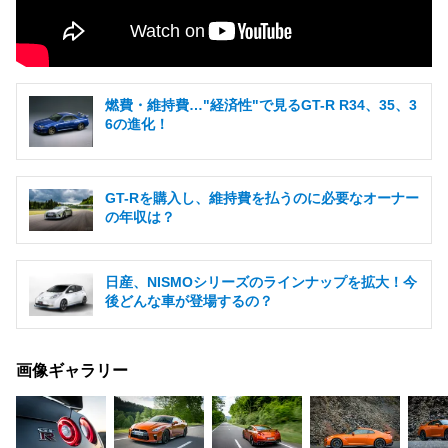
燃費・維持費…"経済性"で見るGT-R R34、35、3
6の進化！
GT-Rを購入し、維持費を払うのに必要なオーナー
の年収は？
日産、NISMOシリーズのラインナップを拡大！今
後どんな車が登場するの？
画像ギャラリー