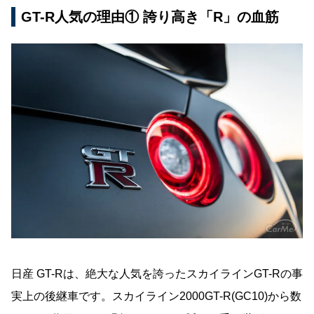
GT-R人気の理由① 誇り高き「R」の血筋
日産 GT-Rは、絶大な人気を誇ったスカイラインGT-Rの事
実上の後継車です。スカイライン2000GT-R(GC10)から数