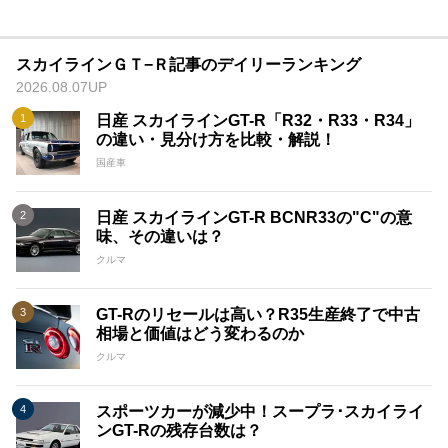
スカイラインＧＴ−Ｒ記事のデイリーランキング
2026.08.07UP
日産 スカイラインGT-R「R32・R33・R34」
の違い・見分け方を比較・解説！
国産車
日産 スカイラインGT-R BCNR33の"C"の意
味、その違いは？
クルマ
GT-Rのリセールは高い？R35生産終了で中古
相場と価値はどう変わるのか
クルマ
スポーツカーが減少中！スープラ･スカイライ
ンGT-Rの残存台数は？