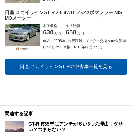
日産 スカイラインGT-R 2.6 4WD フジツボマフラー NIS
MOメーター
本体価格
支払総額
630
650
万円
万円
年式：1996年
走行距離：メーター交換 <br>合算値:
(17.2万km)
車検：R.10年08月
なし
日産 スカイラインGT-Rの中古車一覧を見る
関連する記事
GT-R R35型にアンチが多い3つの理由｜ダサ
い？つまらない？