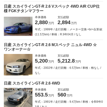
日産 スカイラインGT-R 2.6 Vスペック 4WD AIR CUP仕
様 FGKチタンマフラー
本体価格
支払総額
2,880
2,894
万円
万円
年式：1999年
走行距離：メーター交換 <br>合算値:
(11.5万km)
車検：R.9年04月
なし
日産 スカイラインGT-R 2.6 Mスペック ニュル 4WD ☆
ワンオーナー☆
本体価格
支払総額
5,200
5,212.8
万円
万円
年式：2002年
走行距離：6.5万km
車検：検なし
なし
日産 スカイラインGT-R 2.6 4WD
本体価格
支払総額
553.5
560
万円
万円
年式：1991年
走行距離：9.4万km
車検：令和9年0
3月
あり