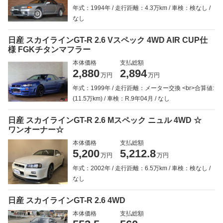
年式：1994年
走行距離：4.3万km
車検：検なし
なし
日産 スカイラインGT-R 2.6 Vスペック 4WD AIR CUP仕
様 FGKチタンマフラー
本体価格
支払総額
2,880
2,894
万円
万円
年式：1999年
走行距離：メーター交換 <br>合算値:
(11.5万km)
車検：R.9年04月
なし
日産 スカイラインGT-R 2.6 Mスペック ニュル 4WD ☆
ワンオーナー☆
本体価格
支払総額
5,200
5,212.8
万円
万円
年式：2002年
走行距離：6.5万km
車検：検なし
なし
日産 スカイラインGT-R 2.6 4WD
本体価格
支払総額