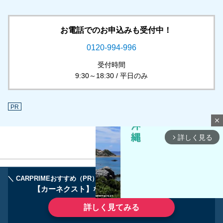
お電話でのお申込みも受付中！
0120-994-996
受付時間
9:30～18:30 / 平日のみ
PR
close
詳しく見る
arrow_forward_ios
＼ CARPRIMEおすすめ（PR） ／
ディーラーで手放すのはもったいない！
【カーネクスト】ならどんなクルマも高価買取
詳しく見てみる