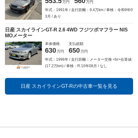
553.5
560
万円
万円
年式：1991年
走行距離：9.4万km
車検：令和9年0
3月
あり
日産 スカイラインGT-R 2.6 4WD フジツボマフラー NIS
MOメーター
本体価格
支払総額
630
650
万円
万円
年式：1996年
走行距離：メーター交換 <br>合算値:
(17.2万km)
車検：R.10年08月
なし
日産 スカイラインGT-Rの中古車一覧を見る