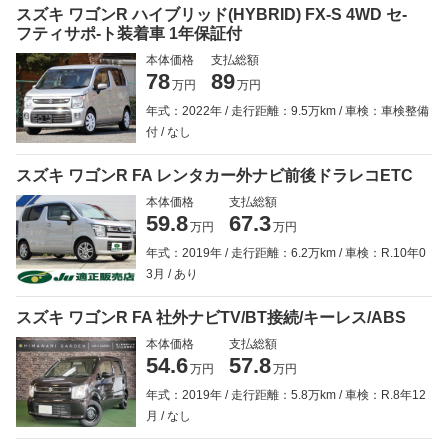
スズキ ワゴンR ハイブリッド(HYBRID) FX-S 4WD セ-
フティサポ-ト装着車 1年保証付
本体価格
支払総額
78
89
万円
万円
年式：2022年
走行距離：9.5万km
車検：車検整備
付
なし
スズキ ワゴンR FA レンタカー外ナビ前後ドラレコETC
本体価格
支払総額
59.8
67.3
万円
万円
年式：2019年
走行距離：6.2万km
車検：R.10年0
3月
あり
スズキ ワゴンR FA 社外ナビTV/BT接続/キーレス/ABS
本体価格
支払総額
54.6
57.8
万円
万円
年式：2019年
走行距離：5.8万km
車検：R.8年12
月
なし