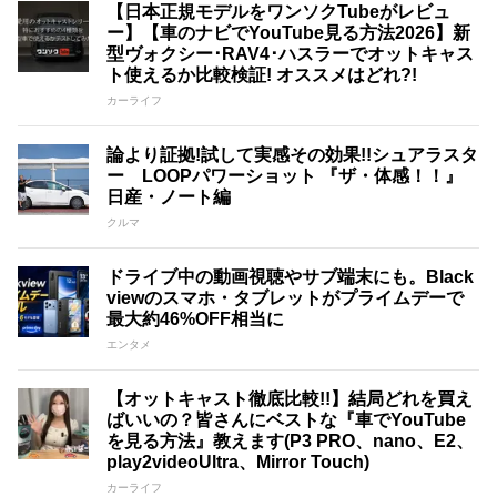
【日本正規モデルをワンソクTubeがレビュ
ー】【車のナビでYouTube見る方法2026】新
型ヴォクシー･RAV4･ハスラーでオットキャス
ト使えるか比較検証! オススメはどれ?!
カーライフ
論より証拠!試して実感その効果!!シュアラスタ
ー LOOPパワーショット 『ザ・体感！！』
日産・ノート編
クルマ
ドライブ中の動画視聴やサブ端末にも。Black
viewのスマホ・タブレットがプライムデーで
最大約46%OFF相当に
エンタメ
【オットキャスト徹底比較!!】結局どれを買え
ばいいの？皆さんにベストな『車でYouTube
を見る方法』教えます(P3 PRO、nano、E2、
play2videoUltra、Mirror Touch)
カーライフ