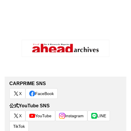
CARPRIME SNS
X
FaceBook
公式YouTube SNS
X
YouTube
Instagram
LINE
TikTok