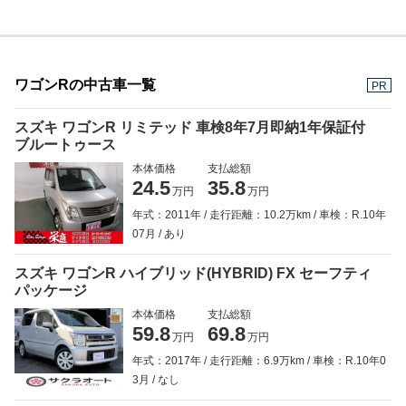
ワゴンRの中古車一覧
PR
スズキ ワゴンR リミテッド 車検8年7月即納1年保証付
ブルートゥース
本体価格
支払総額
24.5
35.8
万円
万円
年式：2011年
走行距離：10.2万km
車検：R.10年
07月
あり
スズキ ワゴンR ハイブリッド(HYBRID) FX セーフティ
パッケージ
本体価格
支払総額
59.8
69.8
万円
万円
年式：2017年
走行距離：6.9万km
車検：R.10年0
3月
なし