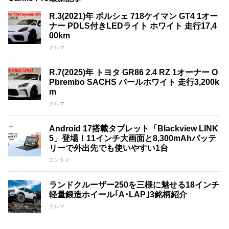
R.3(2021)年 ポルシェ 718ケイマン GT4 1オー
ナー PDLS付きLEDライト ホワイト 走行17,4
00km
クルマ
R.7(2025)年 トヨタ GR86 2.4 RZ 1オーナー O
Pbrembo SACHS パールホワイト 走行3,200k
m
クルマ
Android 17搭載タブレット「Blackview LINK
5」登場！11インチ大画面と8,300mAhバッテ
リーで外出先でも使いやすい1台
エンタメ
ランドクルーザー250を三様に魅せる18インチ
軽量鍛造ホイール｢A･LAP｣3銘柄紹介
クルマ