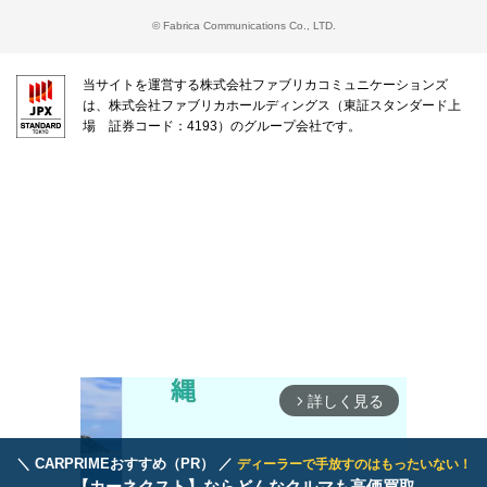
© Fabrica Communications Co., LTD.
当サイトを運営する株式会社ファブリカコミュニケーションズ
は、株式会社ファブリカホールディングス（東証スタンダード上
場 証券コード：4193）のグループ会社です。
詳しく見る
arrow_forward_ios
＼ CARPRIMEおすすめ（PR） ／
ディーラーで手放すのはもったいない！
【カーネクスト】ならどんなクルマも高価買取