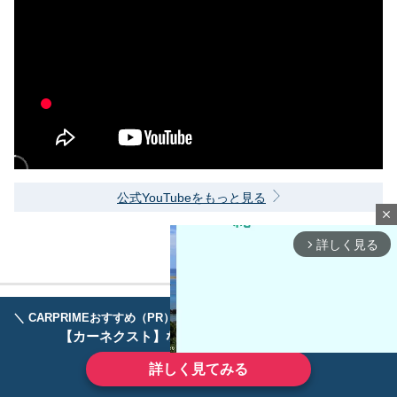
公式YouTubeをもっと見る
close
詳しく見る
arrow_forward_ios
＼ CARPRIMEおすすめ（PR） ／
ディーラーで手放すのはもったいない！
【カーネクスト】ならどんなクルマも高価買取
詳しく見てみる