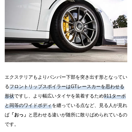
エクステリアもよりバンパー下部を突き出す形となってい
る
フロントリップスポイラーはGTレースカーを思わせる
形状
ですし、より幅広いタイヤを装着するため
911ターボ
と同等のワイドボディ
を纏っている点など、見る人が見れ
ば
「おっ」
と思わせる違いが随所に散りばめられているの
です。