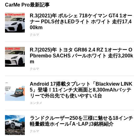
CarMe Pro最新記事
R.3(2021)年 ポルシェ 718ケイマン GT4 1オー
ナー PDLS付きLEDライト ホワイト 走行17,4
00km
クルマ
R.7(2025)年 トヨタ GR86 2.4 RZ 1オーナー O
Pbrembo SACHS パールホワイト 走行3,200k
m
クルマ
Android 17搭載タブレット「Blackview LINK
5」登場！11インチ大画面と8,300mAhバッテ
リーで外出先でも使いやすい1台
エンタメ
ランドクルーザー250を三様に魅せる18インチ
軽量鍛造ホイール｢A･LAP｣3銘柄紹介
クルマ