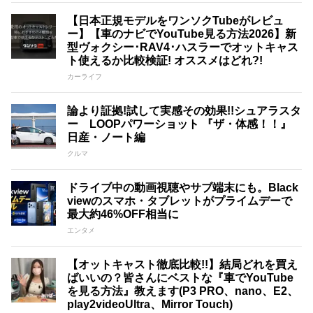
【日本正規モデルをワンソクTubeがレビュ
ー】【車のナビでYouTube見る方法2026】新
型ヴォクシー･RAV4･ハスラーでオットキャス
ト使えるか比較検証! オススメはどれ?!
カーライフ
論より証拠!試して実感その効果!!シュアラスタ
ー LOOPパワーショット 『ザ・体感！！』
日産・ノート編
クルマ
ドライブ中の動画視聴やサブ端末にも。Black
viewのスマホ・タブレットがプライムデーで
最大約46%OFF相当に
エンタメ
【オットキャスト徹底比較!!】結局どれを買え
ばいいの？皆さんにベストな『車でYouTube
を見る方法』教えます(P3 PRO、nano、E2、
play2videoUltra、Mirror Touch)