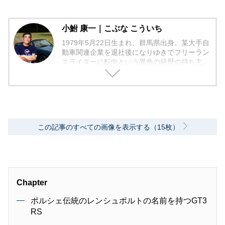
小鮒 康一｜こぶな こういち
1979年5月22日生まれ、群馬県出身。某大手自
動車関連企業を退社後になりゆきでフリーラン
スライターに転向という異色の経歴の持ち主。
国産旧車を中心にマニアックな視点での記事を
得意とするが、実は現行車へのチェックも欠か
さない。また、中古車販売店に勤務していた経
験も活かし、中古車系の媒体でも活動中。現行
車を所持しながらも、NAロードスターも手放
さないオールマイティな車愛が持ち味。
この記事のすべての画像を表示する（15枚）
Chapter
ポルシェ伝統のレンシュポルトの名前を持つGT3
RS