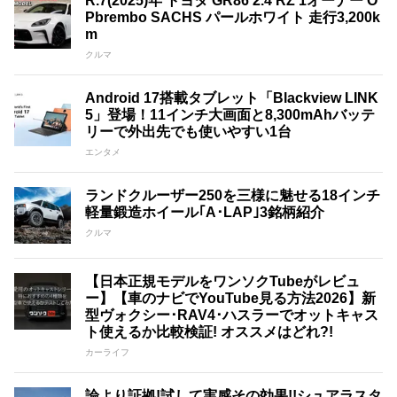
R.7(2025)年 トヨタ GR86 2.4 RZ 1オーナー O
Pbrembo SACHS パールホワイト 走行3,200k
m
クルマ
Android 17搭載タブレット「Blackview LINK
5」登場！11インチ大画面と8,300mAhバッテ
リーで外出先でも使いやすい1台
エンタメ
ランドクルーザー250を三様に魅せる18インチ
軽量鍛造ホイール｢A･LAP｣3銘柄紹介
クルマ
【日本正規モデルをワンソクTubeがレビュ
ー】【車のナビでYouTube見る方法2026】新
型ヴォクシー･RAV4･ハスラーでオットキャス
ト使えるか比較検証! オススメはどれ?!
カーライフ
論より証拠!試して実感その効果!!シュアラスタ