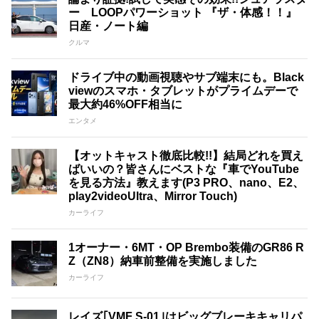
ー LOOPパワーショット 『ザ・体感！！』
日産・ノート編
クルマ
ドライブ中の動画視聴やサブ端末にも。Black
viewのスマホ・タブレットがプライムデーで
最大約46%OFF相当に
エンタメ
【オットキャスト徹底比較!!】結局どれを買え
ばいいの？皆さんにベストな『車でYouTube
を見る方法』教えます(P3 PRO、nano、E2、
play2videoUltra、Mirror Touch)
カーライフ
1オーナー・6MT・OP Brembo装備のGR86 R
Z（ZN8）納車前整備を実施しました
カーライフ
レイズ｢VMF S-01｣はビッグブレーキキャリパ