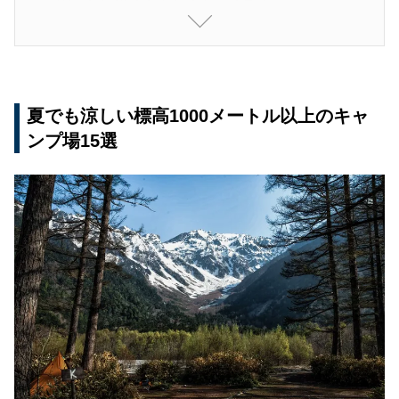
11：塩塚高原キャンプ場
12：姫鶴平キャンプ場
13：四季見原すこやかの森キャンプ場
夏でも涼しい標高1000メートル以上のキャ
14：休暇村 妙高 笹ヶ峰キャンプ場
ンプ場15選
15：飛騨たかね野麦オートビレッジ
夏でも涼しいキャンプ場を選ぶ時のポイント4選
1：標高が高くなるほど涼しくなる
2：子どもが遊べる場所がある
3：施設や設備を確認する
4：レンタルできるものを確認する
夏にキャンプをするなら涼しい場所を選んで楽し
もう