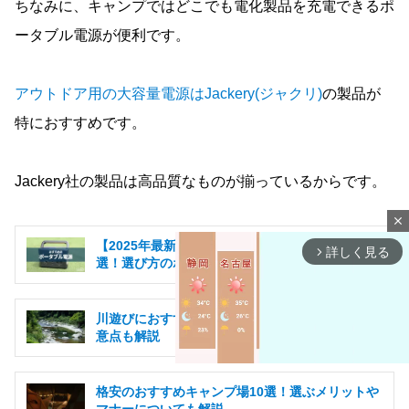
ちなみに、キャンプではどこでも電化製品を充電できるポ
ータブル電源が便利です。
アウトドア用の大容量電源はJackery(ジャクリ)
の製品が
特におすすめです。
Jackery社の製品は高品質なものが揃っているからです。
close
【2025年最新版】ポータブル電源のおすすめ17
詳しく見る
arrow_forward_ios
選！選び方のポイントも徹底解説
川遊びにおすすめのキャンプ場16選！選び方や注
意点も解説
格安のおすすめキャンプ場10選！選ぶメリットや