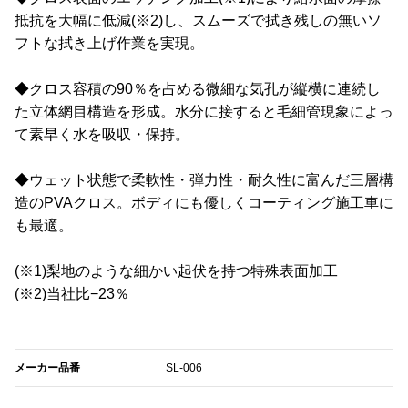
抵抗を大幅に低減(※2)し、スムーズで拭き残しの無いソ
フトな拭き上げ作業を実現。
◆クロス容積の90％を占める微細な気孔が縦横に連続し
た立体網目構造を形成。水分に接すると毛細管現象によっ
て素早く水を吸収・保持。
◆ウェット状態で柔軟性・弾力性・耐久性に富んだ三層構
造のPVAクロス。ボディにも優しくコーティング施工車に
も最適。
(※1)梨地のような細かい起伏を持つ特殊表面加工
(※2)当社比−23％
メーカー品番
SL-006