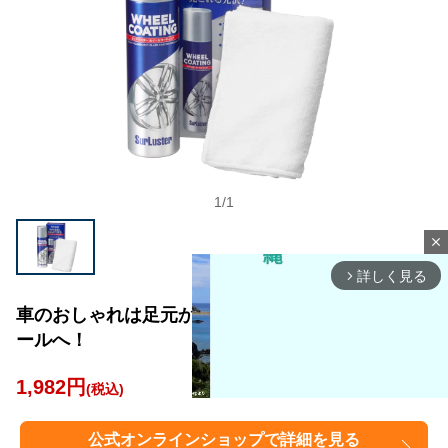
1
/
1
close
詳しく見る
arrow_forward_ios
車のおしゃれは足元から！見とれる光沢のあるホイ
ールへ！
1,982円
(税込)
公式オンラインショップで詳細を見る