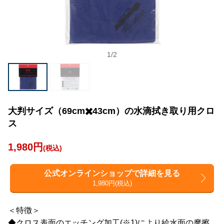
1
/
2
大判サイズ（69cm✖️43cm）の水滴拭き取り用クロ
ス
1,980円
(税込)
公式オンラインショップで詳細を見る
1,980円(税込)
＜特徴＞
◆クロス表面のエッチング加工(※1)により給水面の摩擦