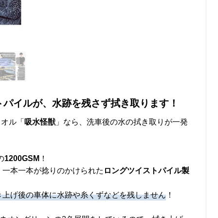
ストパイルが、水跡を残さず拭き取ります！
タオル「
吸水怪獣
」なら、洗車後の水の拭き取りが一発
の
1200GSM
！
、一本一本が捻りのかけられた
ロングツイストパイル製
き上げ後の車体に水跡や糸くずなどを残しません
！