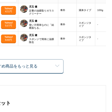
児玉 健
Yahoo!
車外
液体タイプ
100g
定番の油膜取りガラス
421円
クリーナー
児玉 健
Yahoo!
スポンジタ
車外
-
使い方簡単なのに「結
537円
イプ
構落ちる」
児玉 健
Yahoo!
スポンジタ
車外
-
スポンジで簡単に油膜
649円
イプ
除去
すめ商品をもっと見る
セット