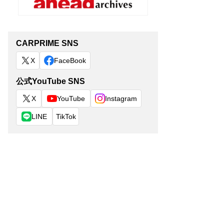
CARPRIME SNS
X
FaceBook
公式YouTube SNS
X
YouTube
Instagram
LINE
TikTok