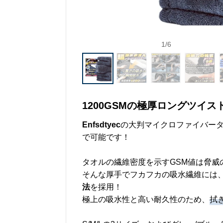
1
/
6
1200GSMの極厚ロングツイ
Enfsdtyec
の大判マイクロファイバー
で可能です！
タオルの繊維密度を示すGSM値は脅威
そんな厚手でフカフカの吸水繊維には
法
を採用！
極上の吸水性と高い耐久性のため、
拭