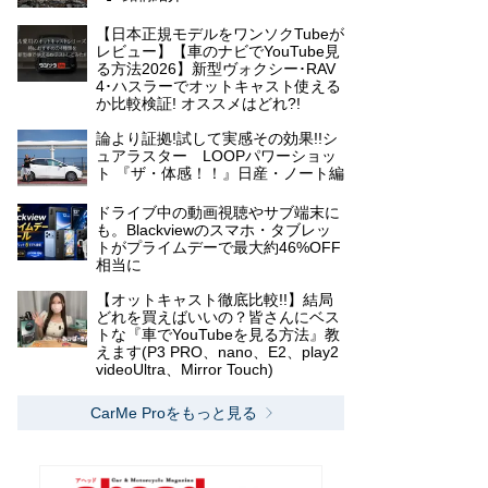
【日本正規モデルをワンソクTubeが
レビュー】【車のナビでYouTube見
る方法2026】新型ヴォクシー･RAV
4･ハスラーでオットキャスト使える
か比較検証! オススメはどれ?!
論より証拠!試して実感その効果!!シ
ュアラスター LOOPパワーショッ
ト 『ザ・体感！！』日産・ノート編
ドライブ中の動画視聴やサブ端末に
も。Blackviewのスマホ・タブレッ
トがプライムデーで最大約46%OFF
相当に
【オットキャスト徹底比較!!】結局
どれを買えばいいの？皆さんにベス
トな『車でYouTubeを見る方法』教
えます(P3 PRO、nano、E2、play2
videoUltra、Mirror Touch)
CarMe Proをもっと見る