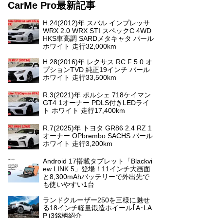
CarMe Pro最新記事
H.24(2012)年 スバル インプレッサ
WRX 2.0 WRX STI スペックC 4WD
HKS車高調 SARDメタキャタ パール
ホワイト 走行32,000km
H.28(2016)年 レクサス RC F 5.0 オ
プションTVD 純正19インチ パール
ホワイト 走行33,500km
R.3(2021)年 ポルシェ 718ケイマン
GT4 1オーナー PDLS付きLEDライ
ト ホワイト 走行17,400km
R.7(2025)年 トヨタ GR86 2.4 RZ 1
オーナー OPbrembo SACHS パール
ホワイト 走行3,200km
Android 17搭載タブレット「Blackvi
ew LINK 5」登場！11インチ大画面
と8,300mAhバッテリーで外出先で
も使いやすい1台
ランドクルーザー250を三様に魅せ
る18インチ軽量鍛造ホイール｢A･LA
P｣3銘柄紹介