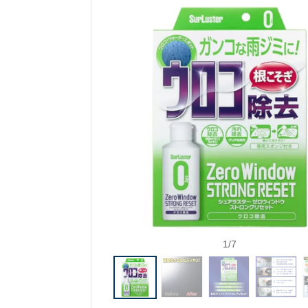
1
/
7