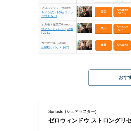
プロスタッフ(Prostaff)
Amazon
楽天
キイロビン 100g スポン
575円
ジ付き A-01
オカモト産業(Okamoto
Amazon
Sangyou)
楽天
水アカとりパッド [ 品番
536円
] 2081
カーオール (Carall)
楽天
Amazon
油膜取りパッド 2077
おす
Surluster(シュアラスター)
ゼロウィンドウ ストロングリ