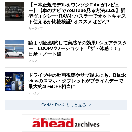
【日本正規モデルをワンソクTubeがレビュ
ー】【車のナビでYouTube見る方法2026】新
型ヴォクシー･RAV4･ハスラーでオットキャス
ト使えるか比較検証! オススメはどれ?!
カーライフ
論より証拠!試して実感その効果!!シュアラスタ
ー LOOPパワーショット 『ザ・体感！！』
日産・ノート編
クルマ
ドライブ中の動画視聴やサブ端末にも。Black
viewのスマホ・タブレットがプライムデーで
最大約46%OFF相当に
エンタメ
CarMe Proをもっと見る