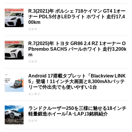
R.3(2021)年 ポルシェ 718ケイマン GT4 1オー
ナー PDLS付きLEDライト ホワイト 走行17,4
00km
クルマ
R.7(2025)年 トヨタ GR86 2.4 RZ 1オーナー O
Pbrembo SACHS パールホワイト 走行3,200k
m
クルマ
Android 17搭載タブレット「Blackview LINK
5」登場！11インチ大画面と8,300mAhバッテ
リーで外出先でも使いやすい1台
エンタメ
ランドクルーザー250を三様に魅せる18インチ
軽量鍛造ホイール｢A･LAP｣3銘柄紹介
クルマ