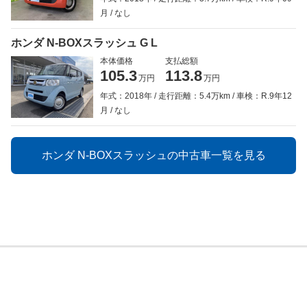
月
なし
ホンダ N-BOXスラッシュ G L
本体価格
支払総額
105.3
113.8
万円
万円
年式：2018年
走行距離：5.4万km
車検：R.9年12
月
なし
ホンダ N-BOXスラッシュの中古車一覧を見る