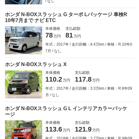
なし
ホンダ N-BOXスラッシュ G ターボ Lパッケージ 車検R
10年7月まで ナビ ETC
本体価格
支払総額
78
81
万円
万円
年式：2017年
走行距離：8.4万km
車検：R.10年0
7月
なし
ホンダ N-BOXスラッシュ X
本体価格
支払総額
110.2
117.8
万円
万円
年式：2017年
走行距離：3.3万km
車検：R.8年09
月
なし
ホンダ N-BOXスラッシュ G L インテリアカラーパッケ
ージ
本体価格
支払総額
113.6
121.9
万円
万円
年式：2018年
走行距離：3.7万km
車検：R.9年09