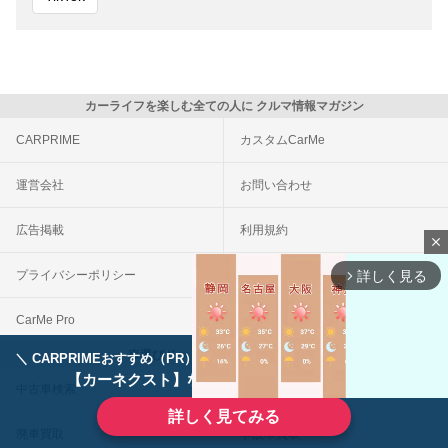
カーライフを楽しむ全ての人に クルマ情報マガジン
CARPRIME
カスタムCarMe
運営会社
お問い合わせ
広告掲載
利用規約
close
詳しく見る
プライバシーポリシー
外部送信について
arrow_forward_ios
CarMe Pro
CarMe自動車保険
車選びドットコム（連携サービス）
＼ CARPRIMEおすすめ（PR） ／
ディーラーで手放すのはもったいない！
【カーネクスト】ならどんなクルマも高価買取
中古車検索
車買取一括査定
詳しく見てみる
廃車買取
事故車買取