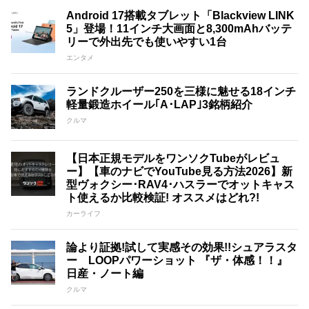
Android 17搭載タブレット「Blackview LINK
5」登場！11インチ大画面と8,300mAhバッテ
リーで外出先でも使いやすい1台
エンタメ
ランドクルーザー250を三様に魅せる18インチ
軽量鍛造ホイール｢A･LAP｣3銘柄紹介
クルマ
【日本正規モデルをワンソクTubeがレビュ
ー】【車のナビでYouTube見る方法2026】新
型ヴォクシー･RAV4･ハスラーでオットキャス
ト使えるか比較検証! オススメはどれ?!
カーライフ
論より証拠!試して実感その効果!!シュアラスタ
ー LOOPパワーショット 『ザ・体感！！』
日産・ノート編
クルマ