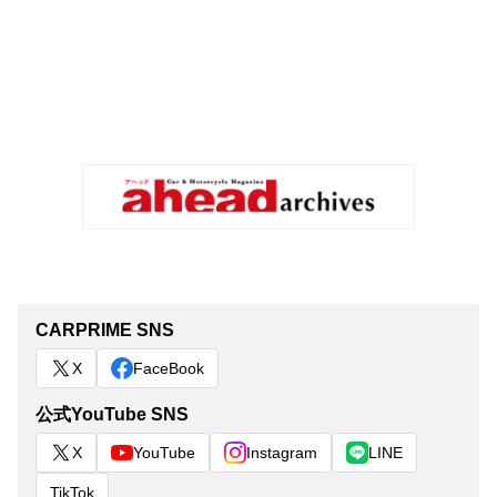
CARPRIME SNS
X
FaceBook
公式YouTube SNS
X
YouTube
Instagram
LINE
TikTok